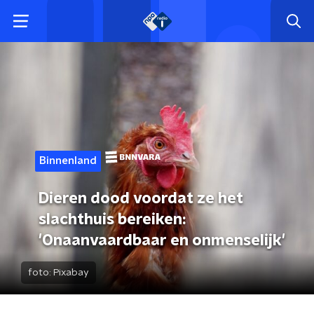
Binnenland
Dieren dood voordat ze het
slachthuis bereiken:
'Onaanvaardbaar en onmenselijk'
foto:
Pixabay