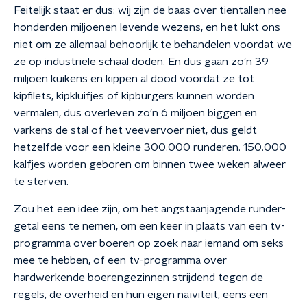
Feitelijk staat er dus: wij zijn de baas over tientallen nee
honderden miljoenen levende wezens, en het lukt ons
niet om ze allemaal behoorlijk te behandelen voordat we
ze op industriële schaal doden. En dus gaan zo'n 39
miljoen kuikens en kippen al dood voordat ze tot
kipfilets, kipkluifjes of kipburgers kunnen worden
vermalen, dus overleven zo'n 6 miljoen biggen en
varkens de stal of het veevervoer niet, dus geldt
hetzelfde voor een kleine 300.000 runderen. 150.000
kalfjes worden geboren om binnen twee weken alweer
te sterven.
Zou het een idee zijn, om het angstaanjagende runder-
getal eens te nemen, om een keer in plaats van een tv-
programma over boeren op zoek naar iemand om seks
mee te hebben, of een tv-programma over
hardwerkende boerengezinnen strijdend tegen de
regels, de overheid en hun eigen naïviteit, eens een