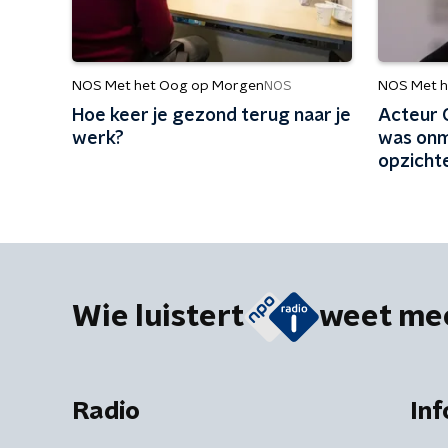
NOS Met het Oog op Morgen
NOS Met h
NOS
Hoe keer je gezond terug naar je
Acteur C
werk?
was onmi
opzicht
Wie luistert
weet me
Radio
Inf