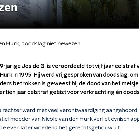
ezen
 den Hurk, doodslag niet bewezen
arige Jos de G. is veroordeeld tot vijf jaar celstraf
 Hurk in 1995. Hij werd vrijgesproken van doodslag, o
ders betrokken is geweest bij de dood van het meisje
tien jaar celstraf geëist voor verkrachting én doods
de rechter werd met veel verontwaardiging aangehoord
tiefmoeder van Nicole van den Hurk verliet cynisch ap
de even later woedend het gerechtsgebouw uit.