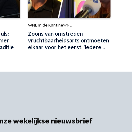
WNL In de Kantine
WNL
uls:
Zoons van omstreden
omer
vruchtbaarheidsarts ontmoeten
aditie
elkaar voor het eerst: 'Iedere
maand familie erbij'
nze wekelijkse nieuwsbrief