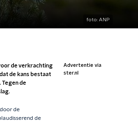
foto:
ANP
Advertentie via
 voor de verkrachting
ster.nl
mdat de kans bestaat
. Tegen de
lag.
 door de
plaudisserend de