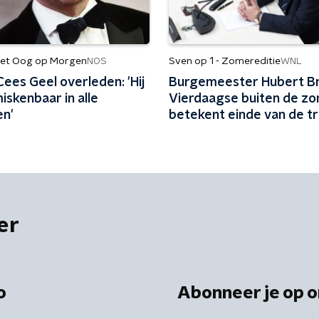
et Oog op Morgen
Sven op 1 - Zomereditie
NOS
WNL
ees Geel overleden: 'Hij
Burgemeester Hubert Br
skenbaar in alle
Vierdaagse buiten de z
en'
betekent einde van de tr
er
o
Abonneer je op o