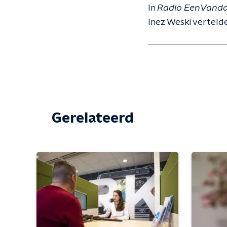
In
Radio EenVand
Inez Weski verteld
Gerelateerd