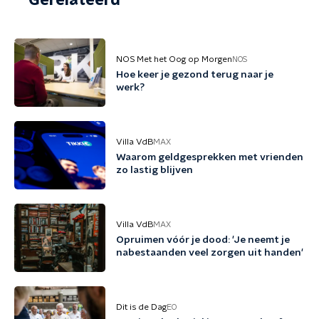
Gerelateerd
NOS Met het Oog op Morgen
NOS
Hoe keer je gezond terug naar je
werk?
Villa VdB
MAX
Waarom geldgesprekken met vrienden
zo lastig blijven
Villa VdB
MAX
Opruimen vóór je dood: 'Je neemt je
nabestaanden veel zorgen uit handen'
Dit is de Dag
EO