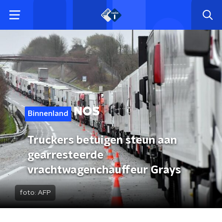
Binnenland
Truckers betuigen steun aan
gearresteerde
vrachtwagenchauffeur Grays
foto:
AFP