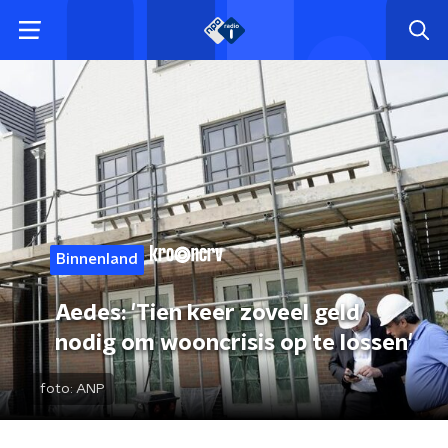
Binnenland
Aedes: 'Tien keer zoveel geld
nodig om wooncrisis op te lossen'
foto:
ANP