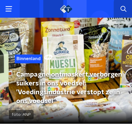
Binnenland
Campagne ontmaskert verborgen
suikers in ons voedsel:
'Voedingsindustrie verstopt ze in
ons voedsel'
foto:
ANP