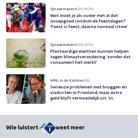
Spraakmakers
KRO-NCRV
Wat moet je als ouder met al dat
snoepgoed rondom de feestdagen?
'Feest is feest, daarna normaal ritme'
Spraakmakers
KRO-NCRV
Plantaardige eiwitten kunnen helpen
tegen klimaatverandering 'zonder dat
consument het merkt'
WNL In de Kantine
WNL
Serieuze problemen met bruggen en
viaducten in Friesland, maar extra
geld blijft vermoedelijk uit: 'In
Friesland kunnen we niet nog een
jaartje wachten'
Wie luistert
weet meer