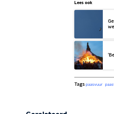
Lees ook
Ge
we
'B
Tags
paasvuur
paas