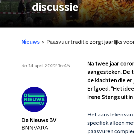
discussie
Nieuws
Paasvuurtraditie zorgt jaarlijks voor
Na twee jaar coro
do 14 april 2022
16:45
aangestoken. De tra
de klachten die er
Erfgoed. "Het idee
Irene Stengs uit in
Het aansteken van
De Nieuws BV
specifiek alleen m
BNNVARA
paasvuren compleet 