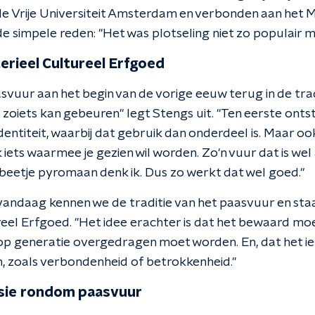
e Vrije Universiteit Amsterdam en verbonden aan het M
 simpele reden: "Het was plotseling niet zo populair m
rieel Cultureel Erfgoed
uur aan het begin van de vorige eeuw terug in de tradit
zoiets kan gebeuren" legt Stengs uit. "Ten eerste ontst
dentiteit, waarbij dat gebruik dan onderdeel is. Maar o
k iets waarmee je gezien wil worden. Zo'n vuur dat is wel 
 beetje pyromaan denk ik. Dus zo werkt dat wel goed."
andaag kennen we de traditie van het paasvuur en staat
eel Erfgoed. "Het idee erachter is dat het bewaard moe
op generatie overgedragen moet worden. En, dat het i
n, zoals verbondenheid of betrokkenheid."
ssie rondom paasvuur