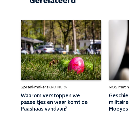
Gerelateerd
Spraakmakers
NOS Met h
KRO-NCRV
Waarom verstoppen we
Geschie
paaseitjes en waar komt de
militair
Paashaas vandaan?
Moeyes