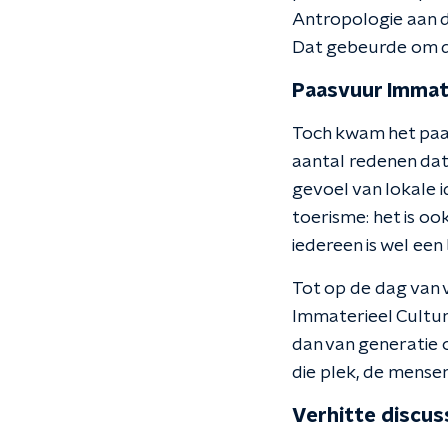
Antropologie aan d
Dat gebeurde om de
Paasvuur Immate
Toch kwam het paasv
aantal redenen dat 
gevoel van lokale i
toerisme: het is oo
iedereen is wel een
Tot op de dag van v
Immaterieel Cultur
dan van generatie 
die plek, de mense
Verhitte discu