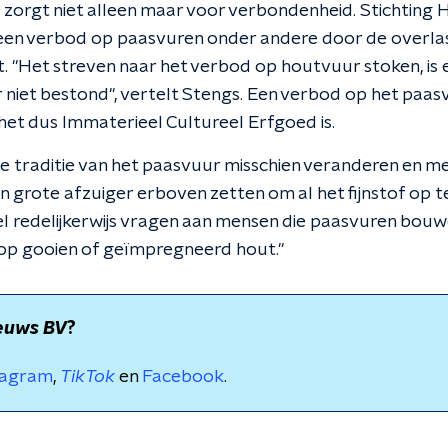
zorgt niet alleen maar voor verbondenheid. Stichting H
een verbod op paasvuren onder andere door de overlast 
mt. "Het streven naar het verbod op houtvuur stoken, is
 niet bestond", vertelt Stengs. Een verbod op het paasv
et dus Immaterieel Cultureel Erfgoed is.
de traditie van het paasvuur misschien veranderen en m
en grote afzuiger erboven zetten om al het fijnstof op t
el redelijkerwijs vragen aan mensen die paasvuren bouw
p gooien of geïmpregneerd hout."
euws BV
?
tagram
,
TikTok
en
Facebook
.