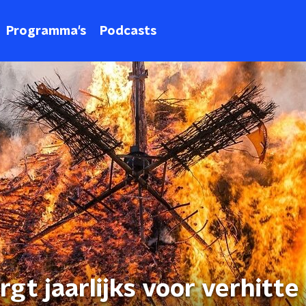
Programma's
Podcasts
gt jaarlijks voor verhitte