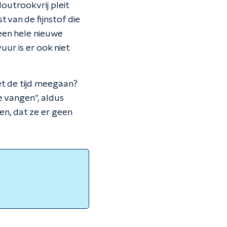
outrookvrij pleit
van de fijnstof die
 een hele nieuwe
uur is er ook niet
et de tijd meegaan?
e vangen", aldus
en, dat ze er geen