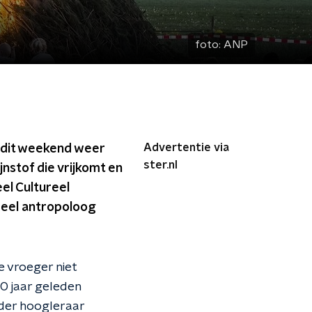
foto:
ANP
Advertentie via
 dit weekend weer
ster.nl
jnstof die vrijkomt en
eel Cultureel
ureel antropoloog
 vroeger niet
0 jaar geleden
nder hoogleraar