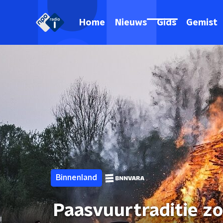
Home
Nieuws
Gids
Gemist
Binnenland
Paasvuurtraditie zor