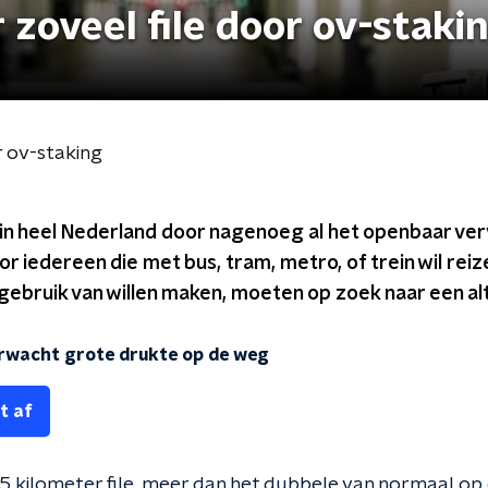
zoveel file door ov-staki
r ov-staking
in heel Nederland door nagenoeg al het openbaar ver
 iedereen die met bus, tram, metro, of trein wil reize
 gebruik van willen maken, moeten op zoek naar een al
rwacht grote drukte op de weg
t af
5 kilometer file, meer dan het dubbele van normaal op di