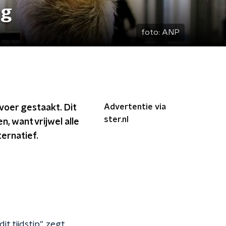
ng
foto:
ANP
Advertentie via
voer gestaakt. Dit
ster.nl
n, want vrijwel alle
ternatief.
t tijdstip", zegt