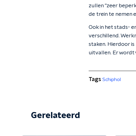
zullen "zeer beper
de trein te nemen e
Ook in het stads- e
verschillend. Werk
staken. Hierdoor i
uitvallen. Er wordt
Tags
Schiphol
Gerelateerd