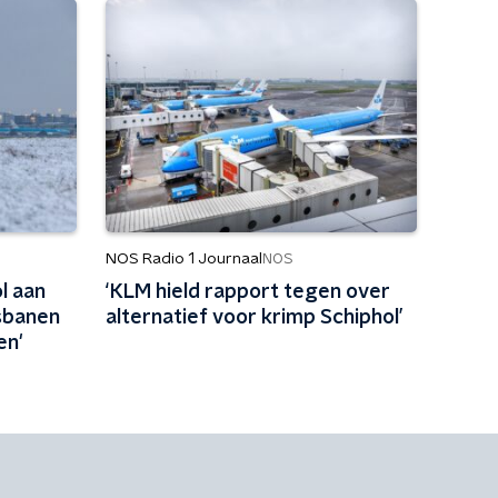
NOS Radio 1 Journaal
NOS
l aan
‘KLM hield rapport tegen over
sbanen
alternatief voor krimp Schiphol’
en'