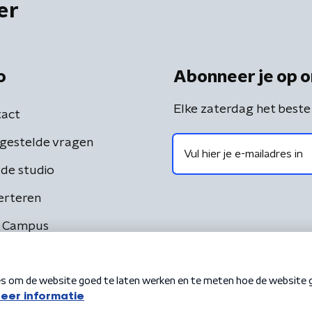
er
o
Abonneer je op o
Elke zaterdag het beste
act
gestelde vragen
de studio
erteren
 Campus