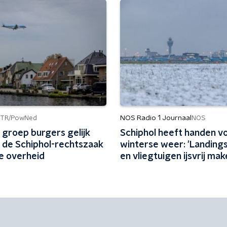
NOS Radio 1 Journaal
TR/PowNed
NOS
 groep burgers gelijk
Schiphol heeft handen vo
n de Schiphol-rechtszaak
winterse weer: 'Landing
e overheid
en vliegtuigen ijsvrij mak