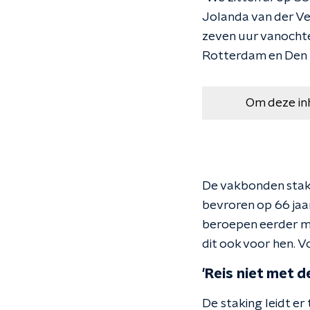
Jolanda van der V
zeven uur vanocht
Rotterdam en Den
Om deze in
De vakbonden stake
bevroren op 66 jaa
beroepen eerder me
dit ook voor hen. 
'Reis niet met de
De staking leidt er 