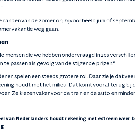
"
 randen van de zomer op, bijvoorbeeld juni of septemb
zomervakantie weg gaan."
nen
n de mensen die we hebben ondervraagd in zes verschill
te passen als gevolg van de stijgende prijzen."
nen spelen een steeds grotere rol. Daar zie je dat veer
ning houdt met het milieu. Dat komt vooral terug bij 
oer. Ze kiezen vaker voor de trein en de auto en minde
eel van Nederlanders houdt rekening met extreem weer bi
ng