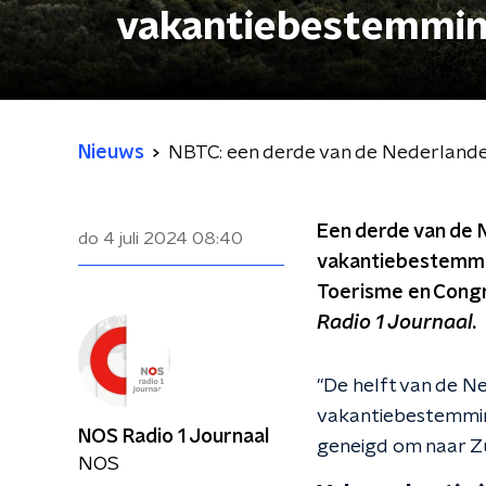
vakantiebestemmi
Nieuws
NBTC: een derde van de Nederlande
Een derde van de 
do 4 juli 2024
08:40
vakantiebestemmin
Toerisme en Congr
Radio 1 Journaal.
"De helft van de N
vakantiebestemming
NOS Radio 1 Journaal
geneigd om naar Zu
NOS