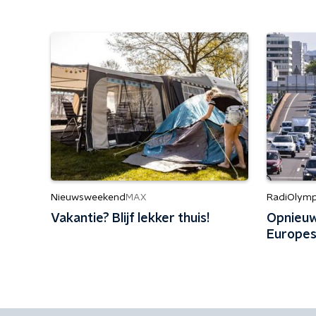
Nieuwsweekend
RadiOlymp
MAX
Vakantie? Blijf lekker thuis!
Opnieuw
Europe