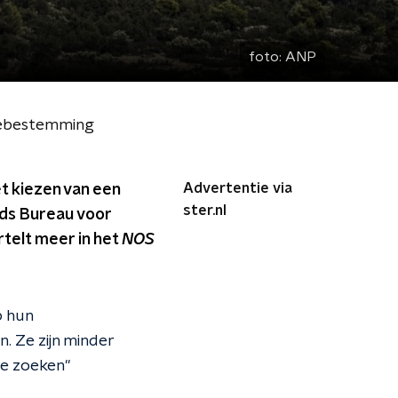
foto:
ANP
tiebestemming
Advertentie via
t kiezen van een
ster.nl
nds Bureau voor
telt meer in het
NOS
p hun
. Ze zijn minder
te zoeken"