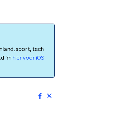
nland, sport, tech
ad 'm
hier voor iOS