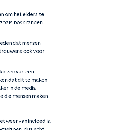
en om het elders te
 zoals bosbranden,
 reden dat mensen
t trouwens ook voor
 kiezen van een
ken dat dit te maken
ker in de media
uze die mensen maken."
 weer van invloed is,
ogseizoen, dus echt