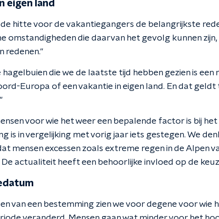
n eigen land
 de hitte voor de vakantiegangers de belangrijkste red
e omstandigheden die daarvan het gevolg kunnen zijn,
n redenen."
hagelbuien die we de laatste tijd hebben gezien is een
oord-Europa of een vakantie in eigen land. En dat geld
"
nsen voor wie het weer een bepalende factor is bij het
is in vergelijking met vorig jaar iets gestegen. We den
 dat mensen excessen zoals extreme regen in de Alpen va
 De actualiteit heeft een behoorlijke invloed op de ke
iedatum
en van een bestemming zien we voor degene voor wie het
periode veranderd. Mensen gaan wat minder voor het ho