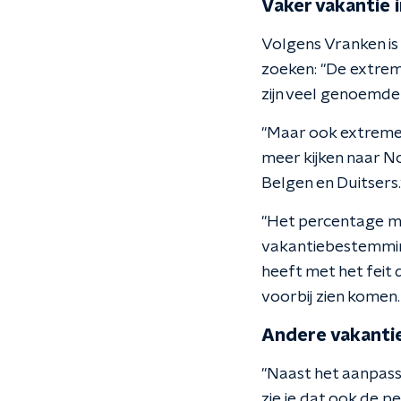
Vaker vakantie i
Volgens Vranken is
zoeken: "De extrem
zijn veel genoemde
"Maar ook extreme 
meer kijken naar N
Belgen en Duitsers.
"Het percentage me
vakantiebestemming 
heeft met het feit
voorbij zien komen.
Andere vakant
"Naast het aanpass
zie je dat ook de 