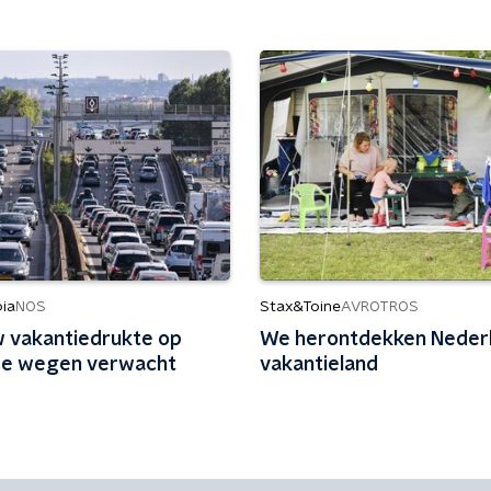
ia
Stax&Toine
NOS
AVROTROS
 vakantiedrukte op
We herontdekken Nederl
se wegen verwacht
vakantieland