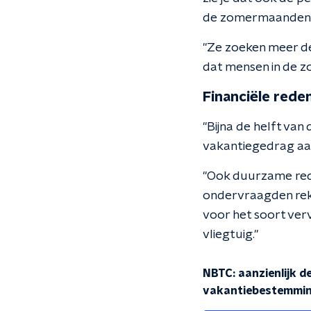
de zomermaanden.
"Ze zoeken meer de
dat mensen in de 
Financiële rede
"Bijna de helft va
vakantiegedrag aan 
"Ook duurzame rede
ondervraagden reke
voor het soort verv
vliegtuig."
NBTC: aanzienlijk d
vakantiebestemmi