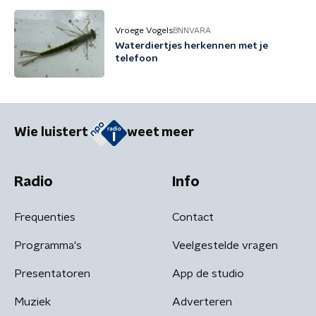
Vroege Vogels
BNNVARA
Waterdiertjes herkennen met je
telefoon
Wie luistert
weet meer
Radio
Info
Frequenties
Contact
Programma's
Veelgestelde vragen
Presentatoren
App de studio
Muziek
Adverteren