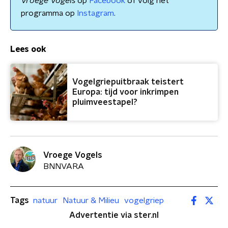
Vroege Vogels
op
Facebook
of volg het
programma op
Instagram
.
Lees ook
Vogelgriepuitbraak teistert
Europa: tijd voor inkrimpen
pluimveestapel?
Vroege Vogels
BNNVARA
Tags
natuur
Natuur & Milieu
vogelgriep
Advertentie via ster.nl