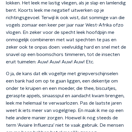
lokken. Het leek me lastig vliegen, als je slap en lamlendig
bent. Koorts leek me negatief uitwerken op je
richtingsgevoel. Terwijl ik ook wist, dat sommige van die
vogels zomaar een keer per jaar naar West-Afrika ofzo
vlogen. En zeker voor de specht leek hoofdpijn me
onmogelijk combineren met wat spechten te pas en
zeker ook te onpas doen: veelvuldig hard en snel met de
snavel op een boomschors timmeren, tot de insecten
eruit tuimelen: Auw! Auw! Auw! Auw! Etc.
O ja, de kans dat elk vogeltje met griepverschijnselen
een bank had om op te gaan liggen, een dekentje om
onder te kruipen en een moeder, die thee, biscuitjes,
geraspte appels, sinaasspul en aandacht kwam brengen,
leek me helemaal te verwaarlozen. Pas de laatste jaren
weet ik iets meer van vogelgriep. En maak ik me op een
hele andere manier zorgen. Hoewel ik nog steeds de
term ‘Aviaire Influenza’ niet te vaak gebruik. De mensen