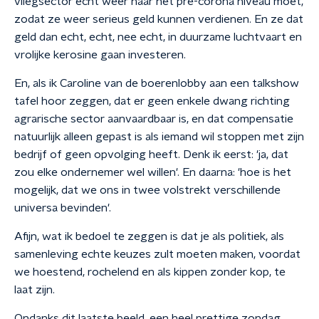
vliegsector echt weer naar het pre-corona niveau moet,
zodat ze weer serieus geld kunnen verdienen. En ze dat
geld dan echt, echt, nee echt, in duurzame luchtvaart en
vrolijke kerosine gaan investeren.
En, als ik Caroline van de boerenlobby aan een talkshow
tafel hoor zeggen, dat er geen enkele dwang richting
agrarische sector aanvaardbaar is, en dat compensatie
natuurlijk alleen gepast is als iemand wil stoppen met zijn
bedrijf of geen opvolging heeft. Denk ik eerst: 'ja, dat
zou elke ondernemer wel willen'. En daarna: 'hoe is het
mogelijk, dat we ons in twee volstrekt verschillende
universa bevinden'.
Afijn, wat ik bedoel te zeggen is dat je als politiek, als
samenleving echte keuzes zult moeten maken, voordat
we hoestend, rochelend en als kippen zonder kop, te
laat zijn.
Ondanks dit laatste beeld, een heel prettige zondag.