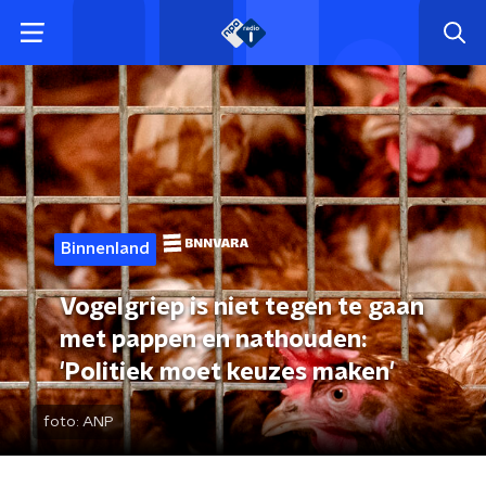
Binnenland
Vogelgriep is niet tegen te gaan
met pappen en nathouden:
'Politiek moet keuzes maken'
foto:
ANP