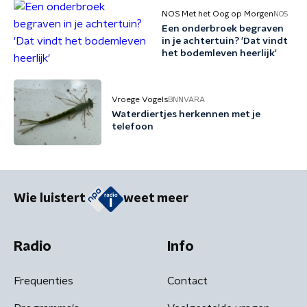
NOS Met het Oog op Morgen
NOS
Een onderbroek begraven
in je achtertuin? 'Dat vindt
het bodemleven heerlijk'
Vroege Vogels
BNNVARA
Waterdiertjes herkennen met je
telefoon
Wie luistert
weet meer
Radio
Info
Frequenties
Contact