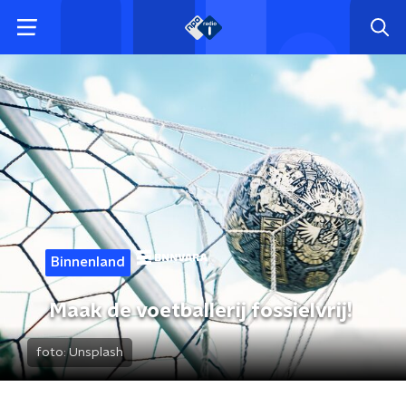
Binnenland
Maak de voetballerij fossielvrij!
foto:
Unsplash