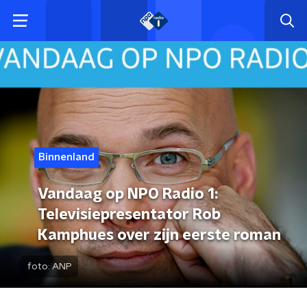
Binnenland
Vandaag op NPO Radio 1:
Televisiepresentator Rob
Kamphues over zijn eerste roman
foto:
ANP