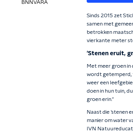
BNNVARA
Sinds 2015 zet Sti
samen met gemeent
betrokken maatschap
vierkante meter st
'Stenen eruit, g
Met meer groen in 
wordt getemperd, fi
weer een leefgebied
doen in hun tuin, d
groen erin."
Naast die 'stenen e
manier om water vas
IVN Natuureducatie