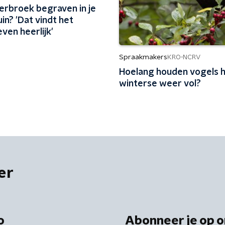
erbroek begraven in je
in? 'Dat vindt het
ven heerlijk'
Spraakmakers
KRO-NCRV
Hoelang houden vogels 
winterse weer vol?
er
o
Abonneer je op o