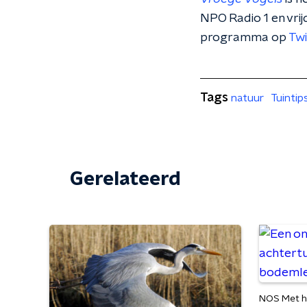
NPO Radio 1 en vri
programma op
Twi
Tags
natuur
Tuintip
Gerelateerd
NOS Met h