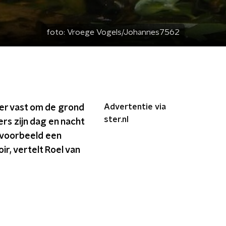
foto:
Vroege Vogels/Johannes7562
Advertentie via
ter vast om de grond
ster.nl
s zijn dag en nacht
ijvoorbeeld een
ir, vertelt Roel van