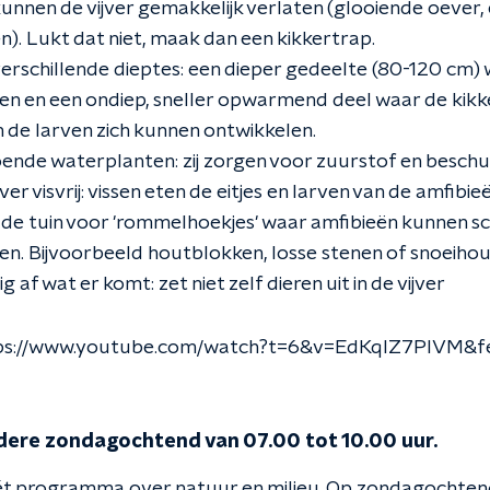
unnen de vijver gemakkelijk verlaten (glooiende oever
). Lukt dat niet, maak dan een kikkertrap.
erschillende dieptes: een dieper gedeelte (80-120 cm)
en en een ondiep, sneller opwarmend deel waar de kikk
 de larven zich kunnen ontwikkelen.
ende waterplanten: zij zorgen voor zuurstof en beschu
er visvrij: vissen eten de eitjes en larven van de amfibieë
 de tuin voor 'rommelhoekjes' waar amfibieën kunnen sc
en. Bijvoorbeeld houtblokken, losse stenen of snoeihou
 af wat er komt: zet niet zelf dieren uit in de vijver
tps://www.youtube.com/watch?t=6&v=EdKqIZ7PlVM&f
edere zondagochtend van 07.00 tot 10.00 uur.
ét programma over natuur en milieu. Op zondagochtend