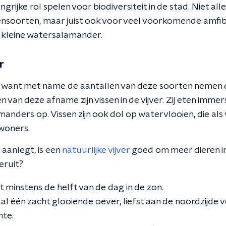
ngrijke rol spelen voor biodiversiteit in de stad. Niet al
nsoorten, maar juist ook voor veel voorkomende amfib
e kleine watersalamander.
r
k, want met name de aantallen van deze soorten nemen d
 van deze afname zijn vissen in de vijver. Zij eten immers
manders op. Vissen zijn ook dol op watervlooien, die als
woners.
r aanlegt, is een
natuurlijke vijver
goed om meer dieren in 
 eruit?
igt minstens de helft van de dag in de zon.
aal één zacht glooiende oever, liefst aan de noordzijde
te.