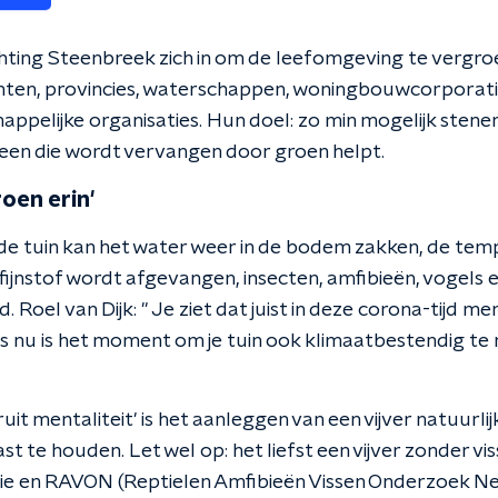
chting Steenbreek zich in om de leefomgeving te vergroe
en, provincies, waterschappen, woningbouwcorporati
pelijke organisaties. Hun doel: zo min mogelijk stenen 
een die wordt vervangen door groen helpt.
roen erin'
de tuin kan het water weer in de bodem zakken, de tem
jnstof wordt afgevangen, insecten, amfibieën, vogels e
. Roel van Dijk: " Je ziet dat juist in deze corona-tijd 
us nu is het moment om je tuin ook klimaatbestendig te 
ruit mentaliteit' is het aanleggen van een vijver natuurl
t te houden. Let wel op: het liefst een vijver zonder v
 en RAVON (Reptielen Amfibieën Vissen Onderzoek Ned