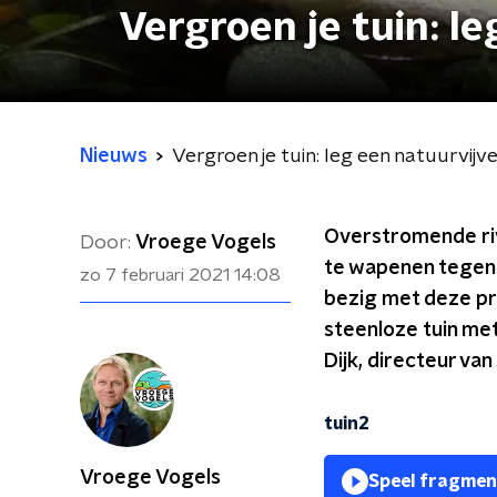
Vergroen je tuin: l
Nieuws
Vergroen je tuin: leg een natuurvijv
Overstromende riv
Door:
Vroege Vogels
te wapenen tegen
zo 7 februari 2021
14:08
bezig met deze pro
steenloze tuin met
Dijk, directeur va
tuin2
Vroege Vogels
Speel fragmen