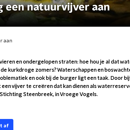
eg een natuurvijver aan
er aan
ieren en ondergelopen straten: hoe hou je al dat wa
 de kurkdroge zomers? Waterschappen en boswachter
blematiek en ook bij de burger ligt een taak. Door b
 een vijver te creëren dat kan dienen als waterreservo
n Stichting Steenbreek, in Vroege Vogels.
t af