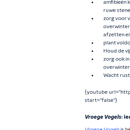
amfibieën k
ruwe stenen
zorg voor v
overwinter
afzetten en
plant voldo
Houd de vijv
zorg ook in
overwinter
Wacht rustig
{youtube url="ht
start="false"}
Vroege Vogels
: i
Vroege Vogels
is h