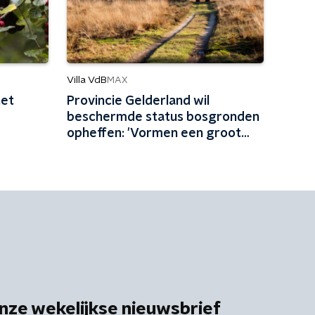
Villa VdB
MAX
het
Provincie Gelderland wil
beschermde status bosgronden
opheffen: 'Vormen een groot
natuurarchief'
nze wekelijkse nieuwsbrief