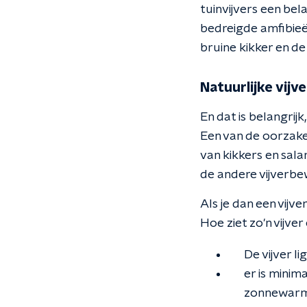
tuinvijvers een bela
bedreigde amfibieë
bruine kikker en d
Natuurlijke vijve
En dat is belangrij
Een van de oorzaken
van kikkers en sala
de andere vijverbe
Als je dan een vijve
Hoe ziet zo'n vijver
De vijver l
er is minim
zonnewarm