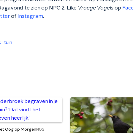
jdagavond te zien op NPO 2. Like
Vroege Vogels
op
Fac
tter
of
Instagram
.
s
tuin
et Oog op Morgen
NOS