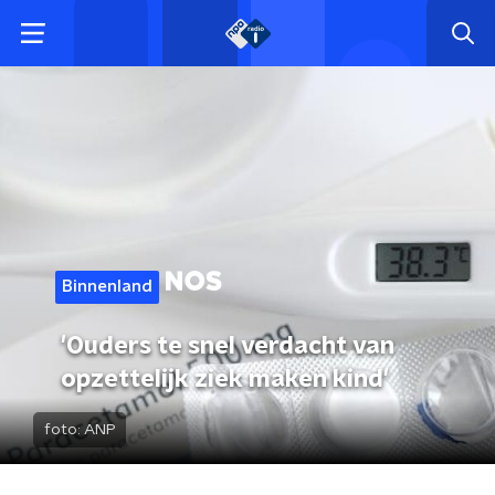
Binnenland
'Ouders te snel verdacht van
opzettelijk ziek maken kind'
foto:
ANP