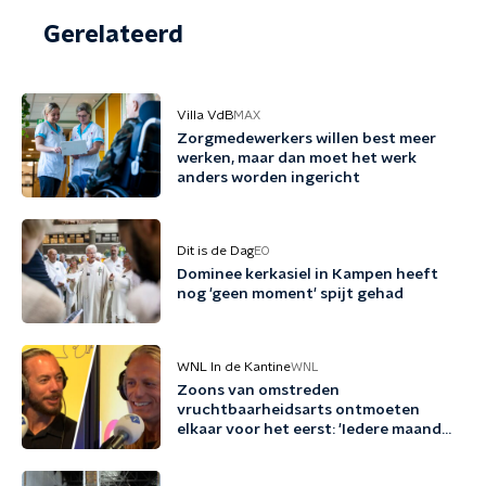
Gerelateerd
Villa VdB
MAX
Zorgmedewerkers willen best meer
werken, maar dan moet het werk
anders worden ingericht
Dit is de Dag
EO
Dominee kerkasiel in Kampen heeft
nog 'geen moment' spijt gehad
WNL In de Kantine
WNL
Zoons van omstreden
vruchtbaarheidsarts ontmoeten
elkaar voor het eerst: 'Iedere maand
familie erbij'