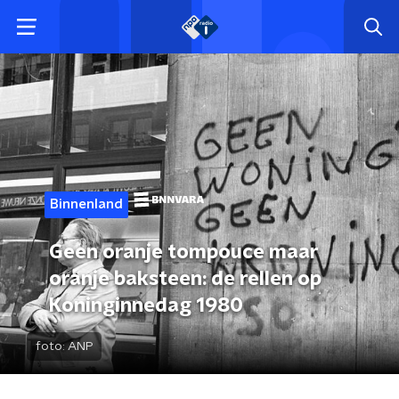
Binnenland
Geen oranje tompouce maar
oranje baksteen: de rellen op
Koninginnedag 1980
foto:
ANP