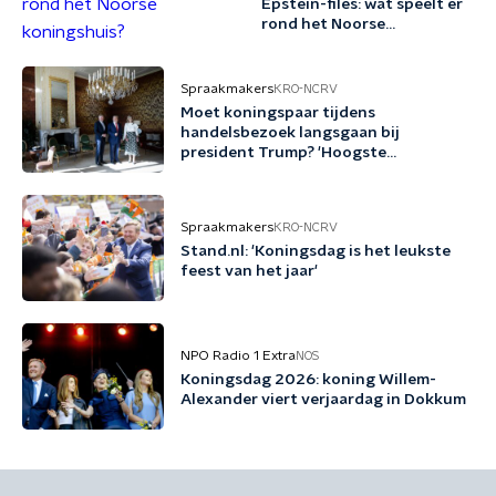
Epstein-files: wat speelt er
rond het Noorse
koningshuis?
Spraakmakers
KRO-NCRV
Moet koningspaar tijdens
handelsbezoek langsgaan bij
president Trump? 'Hoogste
diplomatieke middel dat we kunnen
inzetten'
Spraakmakers
KRO-NCRV
Stand.nl: 'Koningsdag is het leukste
feest van het jaar'
NPO Radio 1 Extra
NOS
Koningsdag 2026: koning Willem-
Alexander viert verjaardag in Dokkum