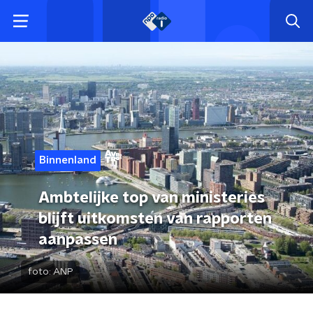
Binnenland
Ambtelijke top van ministeries
blijft uitkomsten van rapporten
aanpassen
foto:
ANP