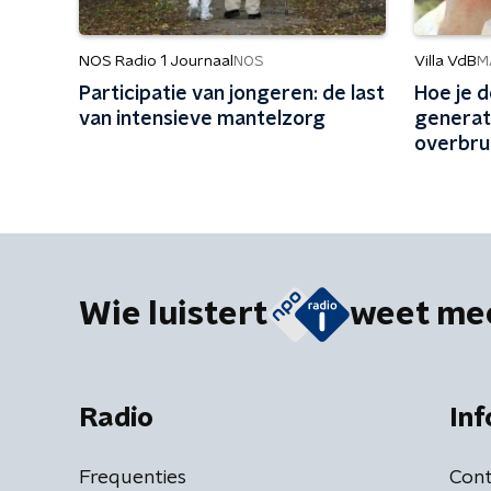
NOS Radio 1 Journaal
Villa VdB
NOS
M
Participatie van jongeren: de last
Hoe je d
van intensieve mantelzorg
generat
overbru
steeds 
Wie luistert
weet me
Radio
Inf
Frequenties
Cont