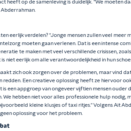
act heeft op de samenleving is duidelijk. "We moeten d
it Abderrahman.
n
ten eerlijk verdelen? "Jonge mensen zullen veel meer
elzorg moeten gaan verlenen. Dat is een intense comb
neratie te maken met veel verschillende crisissen, zoal
 is niet eerlijk om alle verantwoordelijkheid in hun scho
aakt zich ook zorgen over de problemen, maar vind dat
 redden. Een creatieve oplossing heeft ze hiervoor oo
it is een appgroep van ongeveer vijftien mensen ouder d
n. We hebben niet voor alles professionele hulp nodig,
jvoorbeeld kleine klusjes of taxi ritjes." Volgens Ait Ab
r geen oplossing voor het probleem.
bat