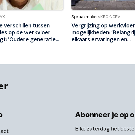
Spraakmakers
AX
KRO-NCRV
e verschillen tussen
Vergrijzing op werkvloer
ies op de werkvloer
mogelijkheden: 'Belangri
gt: 'Oudere generatie
elkaars ervaringen en
meer aanwezig'
meerwaarde te waarder
er
o
Abonneer je op o
Elke zaterdag het beste
act