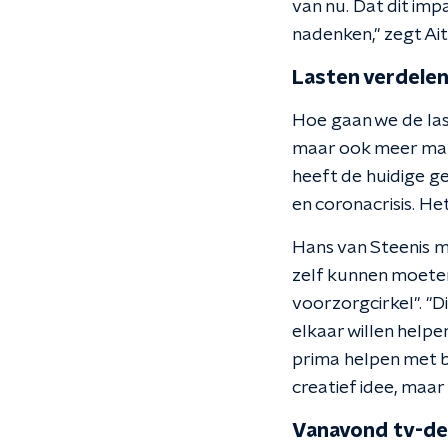
van nu. Dat dit imp
nadenken," zegt A
Lasten verdele
Hoe gaan we de las
maar ook meer mant
heeft de huidige ge
en coronacrisis. Het
Hans van Steenis m
zelf kunnen moeten
voorzorgcirkel". "D
elkaar willen helpe
prima helpen met bi
creatief idee, maa
Vanavond tv-de