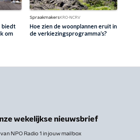
Spraakmakers
KRO-NCRV
 biedt
Hoe zien de woonplannen eruit in
jk om
de verkiezingsprogramma's?
en'
nze wekelijkse nieuwsbrief
 van NPO Radio 1 in jouw mailbox