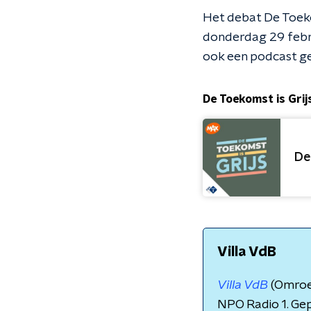
Het debat De Toekom
donderdag 29 febr
ook een podcast g
De Toekomst is Grij
De
Villa VdB
Villa VdB
(Omroe
NPO Radio 1. Ge