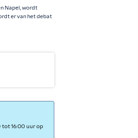
ten Napel, wordt
rdt er van het debat
tot 16:00 uur op