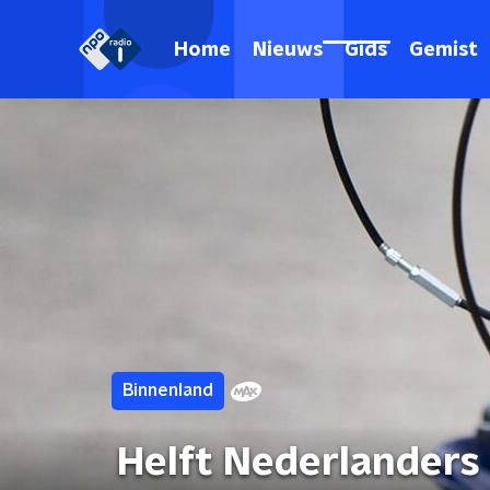
Home
Nieuws
Gids
Gemist
Binnenland
Helft Nederlanders 