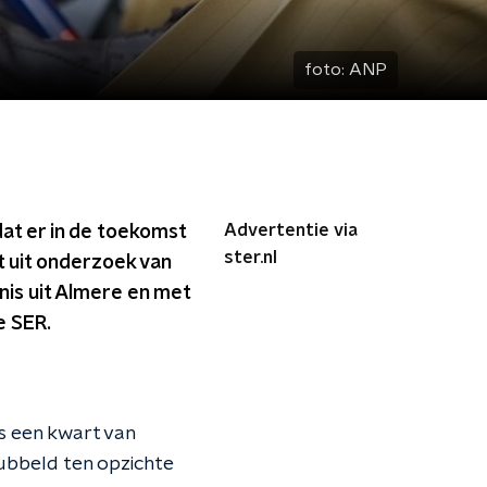
foto:
ANP
Advertentie via
dat er in de toekomst
ster.nl
t uit onderzoek van
is uit Almere en met
e SER.
is een kwart van
dubbeld ten opzichte