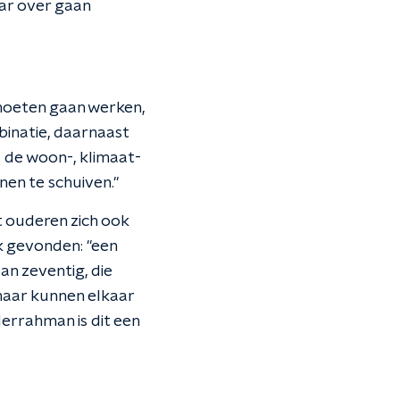
aar over gaan
 moeten gaan werken,
inatie, daarnaast
s de woon-, klimaat-
enen te schuiven."
 ouderen zich ook
k gevonden: "een
an zeventig, die
 maar kunnen elkaar
derrahman is dit een