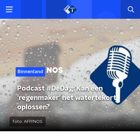
Binnenland
Podcast #DeDag: Kan een
'regenmaker' het watertekort
oplossen?
foto:
AFP/NOS