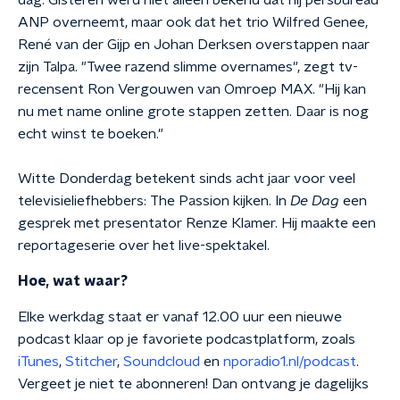
dag. Gisteren werd niet alleen bekend dat hij persbureau
ANP overneemt, maar ook dat het trio Wilfred Genee,
René van der Gijp en Johan Derksen overstappen naar
zijn Talpa. "Twee razend slimme overnames", zegt tv-
recensent Ron Vergouwen van Omroep MAX. "Hij kan
nu met name online grote stappen zetten. Daar is nog
echt winst te boeken."
Witte Donderdag betekent sinds acht jaar voor veel
televisieliefhebbers: The Passion kijken. In
De Dag
een
gesprek met presentator Renze Klamer. Hij maakte een
reportageserie over het live-spektakel.
Hoe, wat waar?
Elke werkdag staat er vanaf 12.00 uur een nieuwe
podcast klaar op je favoriete podcastplatform, zoals
iTunes
,
Stitcher
,
Soundcloud
en
nporadio1.nl/podcast
.
Vergeet je niet te abonneren! Dan ontvang je dagelijks