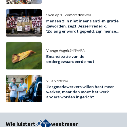
Sven op 1 - Zomereditie
WNL
Mensen zijn niet ineens anti-migratie
geworden, zegt Jesse Frederik:
'Zolang er wordt gepeild, zijn mensen
tegen migratie'
Vroege Vogels
BNNVARA
Emancipatie van de
ondergewaardeerde mot
Villa VdB
MAX
Zorgmedewerkers willen best meer
werken, maar dan moet het werk
anders worden ingericht
Wie luistert
weet meer