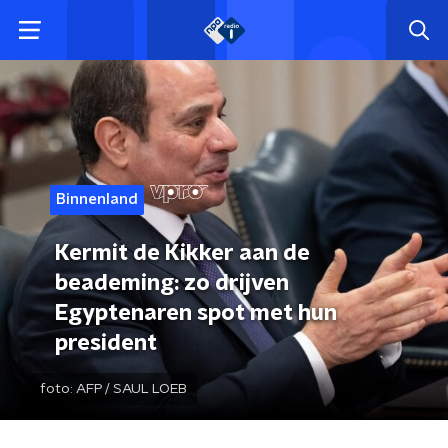
Binnenland
Kermit de Kikker aan de
beademing: zo drijven
Egyptenaren spot met hun
president
foto:
AFP / SAUL LOEB