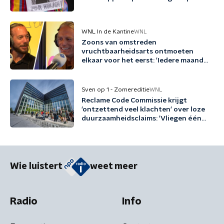
WNL In de Kantine
WNL
Zoons van omstreden
vruchtbaarheidsarts ontmoeten
elkaar voor het eerst: 'Iedere maand
familie erbij'
Sven op 1 - Zomereditie
WNL
Reclame Code Commissie krijgt
'ontzettend veel klachten' over loze
duurzaamheidsclaims: 'Vliegen één
keer per jaar met biobrandstof'
Wie luistert
weet meer
Radio
Info