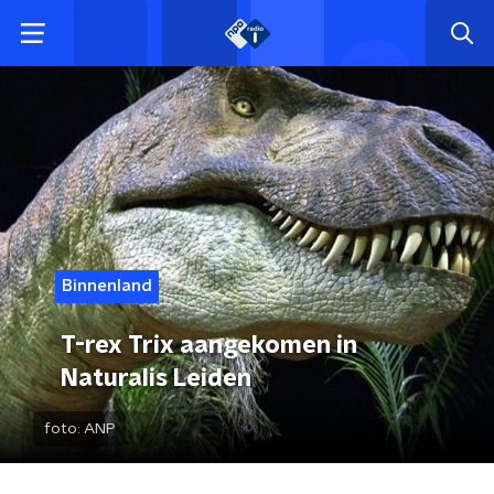
Binnenland
T-rex Trix aangekomen in
Naturalis Leiden
foto:
ANP