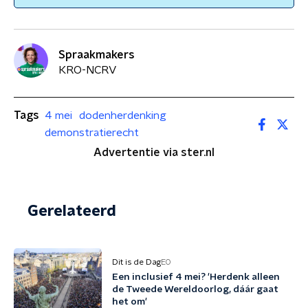
Spraakmakers
KRO-NCRV
Tags
4 mei
dodenherdenking
demonstratierecht
Advertentie via ster.nl
Gerelateerd
Dit is de Dag
EO
Een inclusief 4 mei? 'Herdenk alleen
de Tweede Wereldoorlog, dáár gaat
het om'