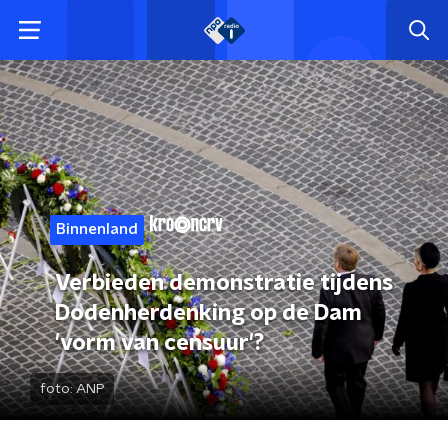
Binnenland
Verbieden demonstratie tijdens
Dodenherdenking op de Dam
'vorm van censuur'?
foto:
ANP