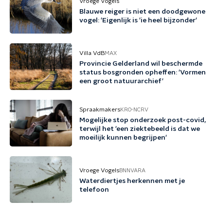
Vroege Vogels
Blauwe reiger is niet een doodgewone
vogel: 'Eigenlijk is 'ie heel bijzonder'
Villa VdB
MAX
Provincie Gelderland wil beschermde
status bosgronden opheffen: 'Vormen
een groot natuurarchief'
Spraakmakers
KRO-NCRV
Mogelijke stop onderzoek post-covid,
terwijl het 'een ziektebeeld is dat we
moeilijk kunnen begrijpen'
Vroege Vogels
BNNVARA
Waterdiertjes herkennen met je
telefoon