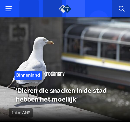
Binnenland
'Dieren die snacken in de stad
hebben het moeilijk'
foto:
ANP