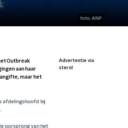
foto:
ANP
Advertentie via
 het Outbreak
ster.nl
ingen aan haar
 aangifte, maar het
 afdelingshoofd bij
.
 de oorsprong van het