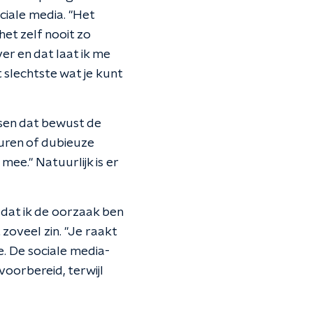
ociale media. "Het
 het zelf nooit zo
ver en dat laat ik me
 slechtste wat je kunt
nsen dat bewust de
turen of dubieuze
mee." Natuurlijk is er
n dat ik de oorzaak ben
 zoveel zin. "Je raakt
. De sociale media-
voorbereid, terwijl