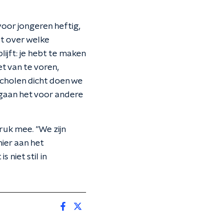
oor jongeren heftig,
et over welke
jft: je hebt te maken
et van te voren,
 scholen dicht doen we
 gaan het voor andere
ruk mee. "We zijn
ier aan het
 niet stil in