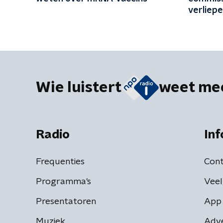
verliep
Wie luistert
weet me
Radio
Inf
Frequenties
Cont
Programma's
Veel
Presentatoren
App 
Muziek
Adv