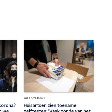
Villa VdB
MAX
corona?
Huisartsen zien toename
an we
zelftesten: ‘Vaak zonde van het