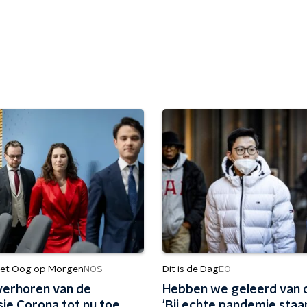
et Oog op Morgen
Dit is de Dag
NOS
EO
verhoren van de
Hebben we geleerd van 
ie Corona tot nu toe
'Bij echte pandemie sta