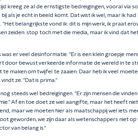
tijd kreeg ze al de ernstigste bedreigingen, vooral via s
bij als je echt in beeld komt. Dat wist ik wel, maar ik had
. "Het belangrijkste vond ik: dit is mijn werk, ik praat ero
n zeiden: stop toch met die media, maar ik vind dat het
as er veel desinformatie. "Er is een klein groepje me
urt door bewust verkeerde informatie de wereld in te s
 te maken om twijfel te zaaien. Daar heb ik veel moeite 
 vindt ze. "Dat is prima."
 er nog steeds wel bedreigingen. "Er zijn mensen die vinde
ie." Af en toe doet ze wel aangifte, maar het heeft niet
end, maar we moeten hier als maatschappij wel iets mee
oot geworden, we zijn daar als wetenschappers niet op 
ctor van belang is."