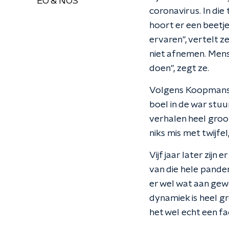
EO & NOS
coronavirus. In die 
hoort er een beetje 
ervaren", vertelt ze
niet afnemen. Mense
doen", zegt ze.
Volgens Koopmans w
boel in de war stu
verhalen heel groot
niks mis met twijfel,
Vijf jaar later zijn
van die hele pandem
er wel wat aan gew
dynamiek is heel gr
het wel echt een fa