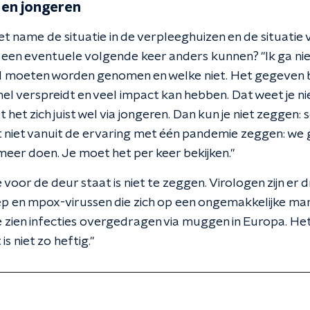
 en jongeren
name de situatie in de verpleeghuizen en de situatie v
t een eventuele volgende keer anders kunnen? "Ik ga ni
 moeten worden genomen en welke niet. Het gegeven bli
nel verspreidt en veel impact kan hebben. Dat weet je ni
t het zich juist wel via jongeren. Dan kun je niet zeggen:
t niet vanuit de ervaring met één pandemie zeggen: we
eer doen. Je moet het per keer bekijken."
voor de deur staat is niet te zeggen. Virologen zijn er d
p en mpox-virussen die zich op een ongemakkelijke man
 zien infecties overgedragen via muggen in Europa. Het is
is niet zo heftig."