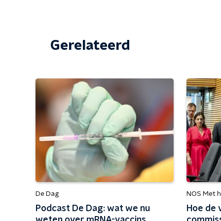
Gerelateerd
De Dag
NOS Met h
Podcast De Dag: wat we nu
Hoe de 
weten over mRNA-vaccins
commiss