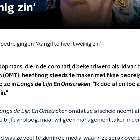
ig zin'
edreigingen: 'Aangifte heeft weinig zin'
opmans, die in de coronatijd bekend werd als lid van
OMT), heeft nog steeds te maken met fikse bedreig
e ze in
Langs de Lijn En Omstreken
. "Ik doe af en toe
in."
angs de Lijn En Omstreke
n omdat ze afscheid neemt als
 blijft viroloog, maar wil geen managementtaken meer
jd was ze veel te zien in de media, waarin ze sprak over