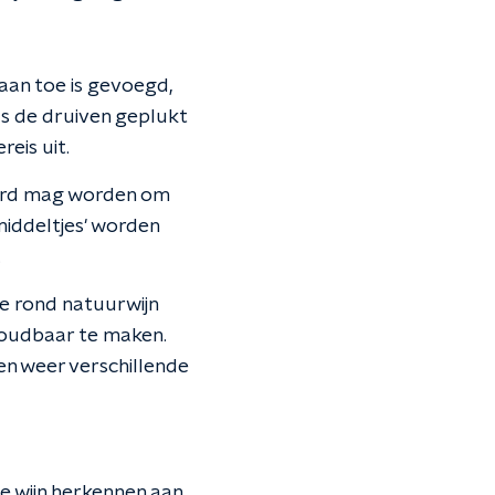
 aan toe is gevoegd,
als de druiven geplukt
eis uit.
lterd mag worden om
iddeltjes' worden
.
ie rond natuurwijn
houdbaar te maken.
en weer verschillende
de wijn herkennen aan