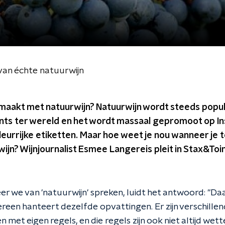
van échte natuurwijn
gemaakt met natuurwijn? Natuurwijn wordt steeds popula
nts ter wereld en het wordt massaal gepromoot op I
eurrijke etiketten. Maar hoe weet je nou wanneer je
wijn? Wijnjournalist Esmee Langereis pleit in Stax&Toi
 we van 'natuurwijn' spreken, luidt het antwoord: "Daar
reen hanteert dezelfde opvattingen. Er zijn verschillen
 met eigen regels, en die regels zijn ook niet altijd wett