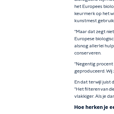
het Europees biolog
keurmerk op het wij
kunstmest gebruikt 
"Maar dat zegt niet
Europese biologisc
alsnog allerlei hu
conserveren.
"Negentig procent 
geproduceerd. Wij 
En dat terwijl jui
"Het filteren van d
vlakkiger. Als je d
Hoe herken je e