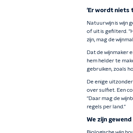
'Er wordt niets
Natuurwijn is wijn 
of uit is gefilterd
zijn, mag de wijnma
Dat de wijnmaker er
hem helder te mak
gebruiken, zoals ho
De enige uitzonderi
over sulfiet. Een 
"Daar mag de wijnb
regels per land."
We zijn gewend
Biologische wijn ho