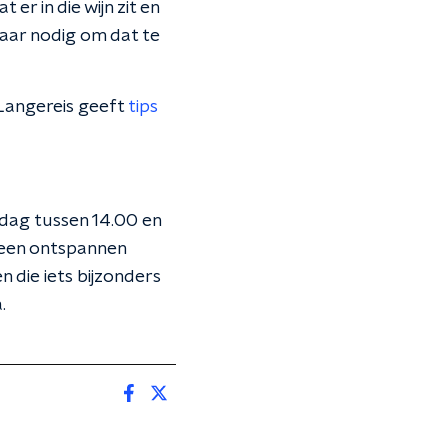
r in die wijn zit en
haar nodig om dat te
 Langereis geeft
tips
dag tussen 14.00 en
 een ontspannen
 die iets bijzonders
.