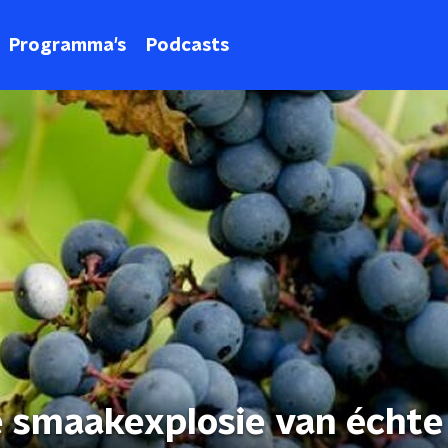
Programma's
Podcasts
 smaakexplosie van échte