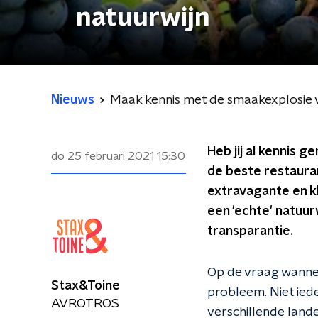
natuurwijn
Nieuws
Maak kennis met de smaakexplosie 
Heb jij al kennis 
do 25 februari 2021
15:30
de beste restaura
extravagante en kl
een 'echte' natuur
transparantie.
Op de vraag wanneer
Stax&Toine
probleem. Niet iede
AVROTROS
verschillende landen