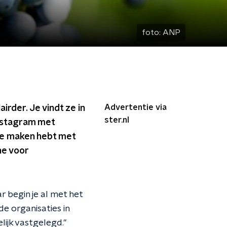
foto:
ANP
Advertentie via
irder. Je vindt ze in
ster.nl
nstagram met
 te maken hebt met
ne voor
 begin je al met het
de organisaties in
elijk vastgelegd."