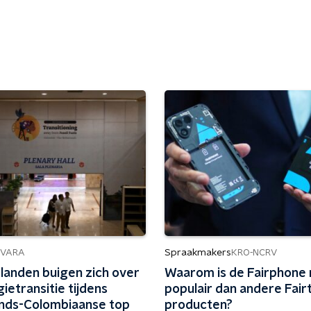
Spraakmakers
NVARA
KRO-NCRV
 landen buigen zich over
Waarom is de Fairphone
ietransitie tijdens
populair dan andere Fair
nds-Colombiaanse top
producten?