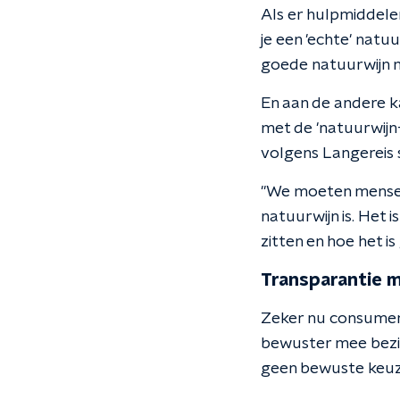
Als er hulpmiddele
je een 'echte' natuu
goede natuurwijn ma
En aan de andere k
met de 'natuurwijn-
volgens Langereis s
"We moeten mensen 
natuurwijn is. Het 
zitten en hoe het is
Transparantie 
Zeker nu consumente
bewuster mee bezig. 
geen bewuste keuz