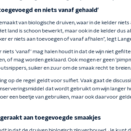
 toegevoegd en niets vanaf gehaald'
gemaakt van biologische druiven, waar in de kelder niets
. "Het land is schoon bewerkt, maar ook in de kelder dus 
ker er niets aan toevoegen of vanaf afhalen", legt Langer
 niets 'vanaf' mag halen houdt in dat de wijn niet gefi
en, of mag worden geklaard. Ook mogen er geen 'pimpm
utsnippers, suiker en zuur om de smaak recht te breien
ng op de regel geldt voor sulfiet. Vaak gaat de discuss
conserveringsmiddel dat wordt gebruikt om wijn langer 
oer een beetje van gebruiken, maar ook daarvoor geld
 geraakt aan toegevoegde smaakjes
udt in dat de druiven biologisch zijn verbouwd. Je kunt 