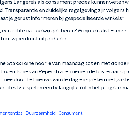
ens Langereis als consument precies kunnen weten wat e
. Transparantie en duidelijke regelgeving zijn volgens 
aat je gerust informeren bij gespecialiseerde winkels."
ag een echte natuurwijn proberen? Wijnjournalist Esmee
atuurwijnen kunt uitproberen.
e Stax&Toine hoor je van maandag tot en met donder
Stax en Toine van Peperstraten nemen de luisteraar op
r mee door het nieuws van de dag en spreken met gasten
n lifestyle spelen een belangrijke rol in het programma
mententips
Duurzaamheid
Consument