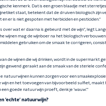
ische kenmerk. Dat is een groen blaadje met sterretjes.
netiket staat, betekent dat de druiven biologisch zijn v
en er is niet gespoten met herbiciden en pesticiden."
s over wat er daarna is gebeurd met de wijn", legt Langer
he wijnen mag de wijnboer na het biologisch verbouwen
lpmiddelen gebruiken om de smaak te corrigeren, consis
van de wijnen die wij drinken, wordt in de supermarkt g
zijn gewend geraakt aan de smaak van de steriele confec
st de natuurwijnen kunnen zorgen voor een smaakexplosie
ie wijn en het toevoegen van bijvoorbeeld sulfiet, maakt
an een goede natuurwijn proeft, denk je 'wauw'."
en 'echte' natuurwijn?