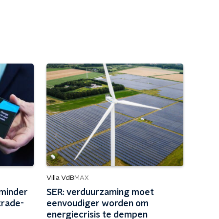
Villa VdB
MAX
 minder
SER: verduurzaming moet
trade-
eenvoudiger worden om
energiecrisis te dempen