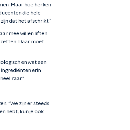
emen. Maar hoe herken
roducenten die hele
jn dat het afschrikt."
ar mee willen liften
t zetten. Daar moet
ologisch en wat een
 ingrediënten erin
heel raar."
n. "We zijn er steeds
ken hebt, kun je ook