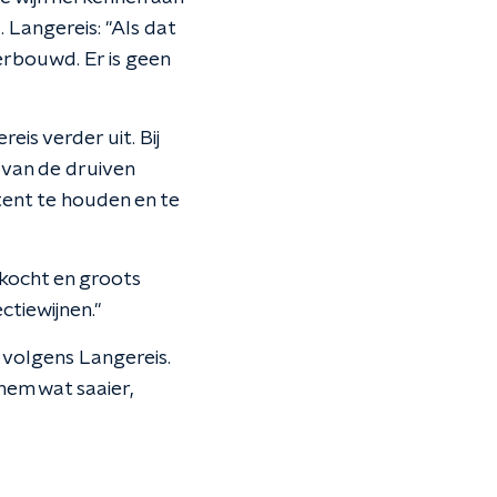
 Langereis: "Als dat
erbouwd. Er is geen
eis verder uit. Bij
 van de druiven
tent te houden en te
ekocht en groots
tiewijnen."
 volgens Langereis.
 hem wat saaier,