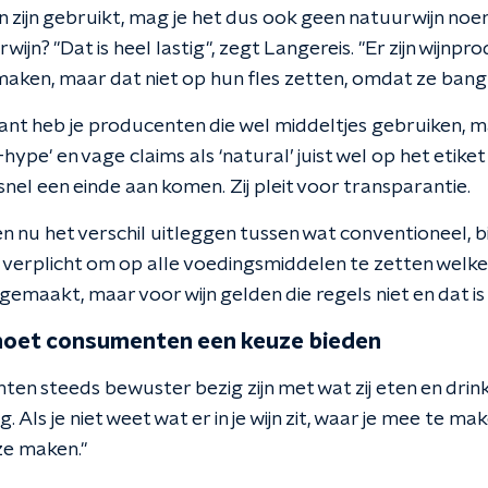
n zijn gebruikt, mag je het dus ook geen natuurwijn no
rwijn? "Dat is heel lastig", zegt Langereis. "Er zijn wijnp
ken, maar dat niet op hun fles zetten, omdat ze bang zi
ant heb je producenten die wel middeltjes gebruiken, ma
hype' en vage claims als ‘natural’ juist wel op het etike
nel een einde aan komen. Zij pleit voor transparantie.
nu het verschil uitleggen tussen wat conventioneel, bi
is verplicht om op alle voedingsmiddelen te zetten welke
 gemaakt, maar voor wijn gelden die regels niet en dat is 
moet consumenten een keuze bieden
n steeds bewuster bezig zijn met wat zij eten en drinke
Als je niet weet wat er in je wijn zit, waar je mee te ma
e maken."