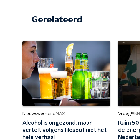
Gerelateerd
Nieuwsweekend
Vroeg!
MAX
BN
Alcohol is ongezond, maar
Ruim 50
vertelt volgens filosoof niet het
de energ
hele verhaal
Nederla