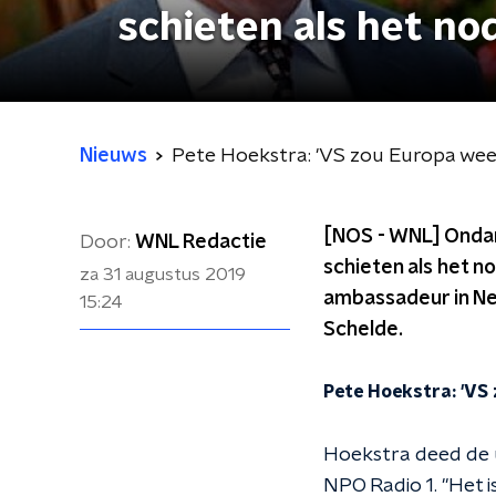
schieten als het nodi
Nieuws
Pete Hoekstra: 'VS zou Europa weer te
[NOS - WNL] Ondan
Door:
WNL Redactie
schieten als het n
za 31 augustus 2019
ambassadeur in Ne
15:24
Schelde.
Pete Hoekstra: 'VS z
Hoekstra deed de u
NPO Radio 1. "Het i