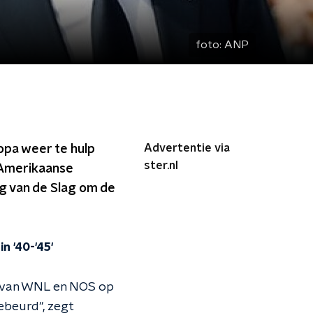
foto:
ANP
Advertentie via
opa weer te hulp
ster.nl
e Amerikaanse
g van de Slag om de
n '40-'45'
e van WNL en NOS op
gebeurd", zegt