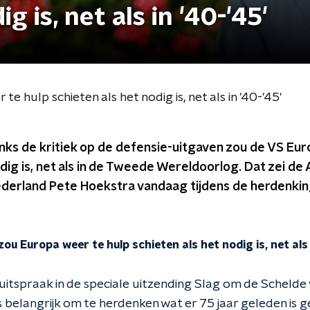
g is, net als in '40-'45'
 hulp schieten als het nodig is, net als in '40-'45'
ks de kritiek op de defensie-uitgaven zou de VS Eur
odig is, net als in de Tweede Wereldoorlog. Dat zei d
derland Pete Hoekstra vandaag tijdens de herdenkin
ou Europa weer te hulp schieten als het nodig is, net als i
itspraak in de speciale uitzending Slag om de Scheld
s belangrijk om te herdenken wat er 75 jaar geleden is 