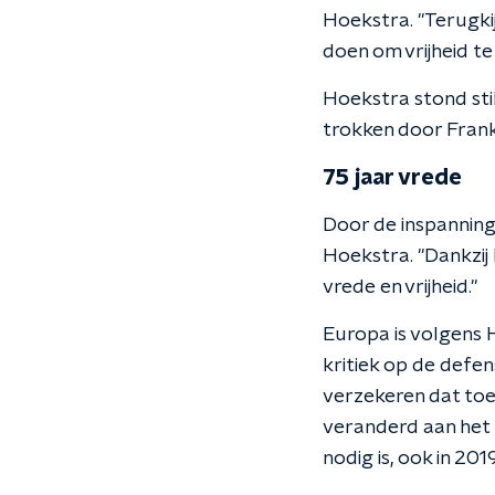
Hoekstra. "Terugki
doen om vrijheid t
Hoekstra stond stil
trokken door Frankr
75 jaar vrede
Door de inspanning 
Hoekstra. "Dankzij h
vrede en vrijheid."
Europa is volgens 
kritiek op de defe
verzekeren dat toeko
veranderd aan het 
nodig is, ook in 2019