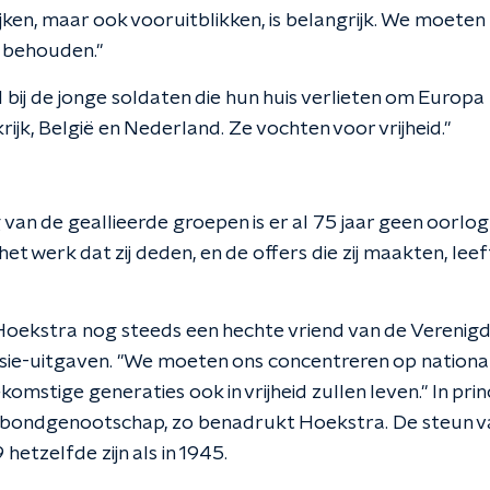
jken, maar ook vooruitblikken, is belangrijk. We moeten
e behouden."
 bij de jonge soldaten die hun huis verlieten om Europa 
ijk, België en Nederland. Ze vochten voor vrijheid."
van de geallieerde groepen is er al 75 jaar geen oorlog 
et werk dat zij deden, en de offers die zij maakten, leef
Hoekstra nog steeds een hechte vriend van de Verenig
nsie-uitgaven. "We moeten ons concentreren op national
mstige generaties ook in vrijheid zullen leven." In princ
bondgenootschap, zo benadrukt Hoekstra. De steun vanu
 hetzelfde zijn als in 1945.