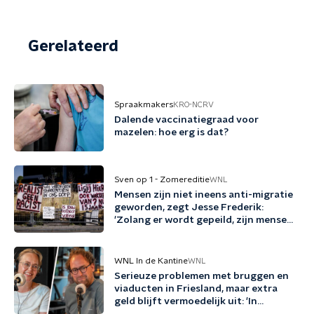
Gerelateerd
Spraakmakers
KRO-NCRV
Dalende vaccinatiegraad voor
mazelen: hoe erg is dat?
Sven op 1 - Zomereditie
WNL
Mensen zijn niet ineens anti-migratie
geworden, zegt Jesse Frederik:
'Zolang er wordt gepeild, zijn mensen
tegen migratie'
WNL In de Kantine
WNL
Serieuze problemen met bruggen en
viaducten in Friesland, maar extra
geld blijft vermoedelijk uit: 'In