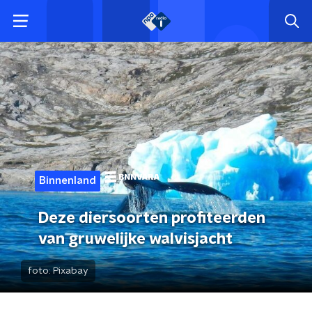
Binnenland
Deze diersoorten profiteerden
van gruwelijke walvisjacht
foto:
Pixabay