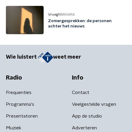
Friesland kunnen we niet nog een
jaartje wachten'
Vroeg!
BNNVARA
Zomergesprekken: de personen
achter het nieuws
Wie luistert
weet meer
Radio
Info
Frequenties
Contact
Programma's
Veelgestelde vragen
Presentatoren
App de studio
Muziek
Adverteren