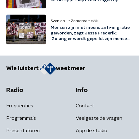
Mississippi roept veel vragen op
Sven op 1 - Zomereditie
WNL
Mensen zijn niet ineens anti-migratie
geworden, zegt Jesse Frederik:
'Zolang er wordt gepeild, zijn mensen
tegen migratie'
Wie luistert
weet meer
Radio
Info
Frequenties
Contact
Programma's
Veelgestelde vragen
Presentatoren
App de studio