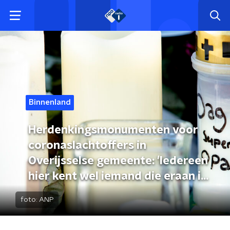
Binnenland
Herdenkingsmonumenten voor
coronaslachtoffers in
Overijsselse gemeente: 'Iedereen
hier kent wel iemand die eraan is
overleden'
foto:
ANP