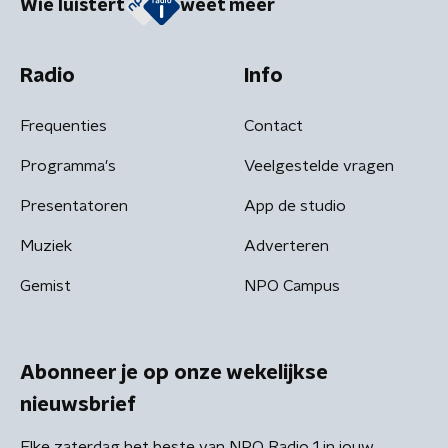
Wie luistert
weet meer
Radio
Info
Frequenties
Contact
Programma's
Veelgestelde vragen
Presentatoren
App de studio
Muziek
Adverteren
Gemist
NPO Campus
Abonneer je op onze wekelijkse
nieuwsbrief
Elke zaterdag het beste van NPO Radio 1 in jouw