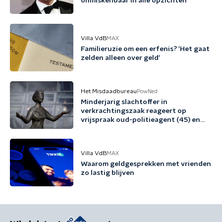
onmiskenbaar in alle opzichten'
Villa VdB
MAX
Familieruzie om een erfenis? 'Het gaat
zelden alleen over geld'
Het Misdaadbureau
PowNed
Minderjarig slachtoffer in
verkrachtingszaak reageert op
vrijspraak oud-politieagent (45) en
vriend (48)
Villa VdB
MAX
Waarom geldgesprekken met vrienden
zo lastig blijven