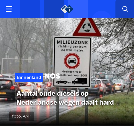
Binnenland
Aantal oude diesels op
Nederlandse wegen daalt hard
foto:
ANP