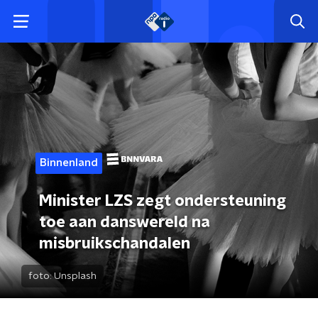
Binnenland
Minister LZS zegt ondersteuning
toe aan danswereld na
misbruikschandalen
foto:
Unsplash