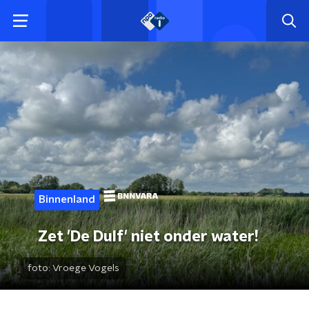
Binnenland
Zet 'De Dulf' niet onder water!
foto:
Vroege Vogels