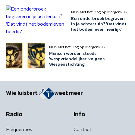
'rechtspersoon' te
maken?
NOS Met het Oog op Morgen
NOS
Een onderbroek begraven
in je achtertuin? 'Dat vindt
het bodemleven heerlijk'
NOS Met het Oog op Morgen
NOS
Mensen worden steeds
'wespvriendelijker' volgens
Wespenstichting
Wie luistert
weet meer
Radio
Info
Frequenties
Contact