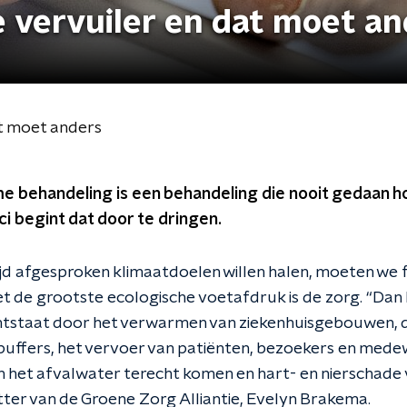
e vervuiler en dat moet a
at moet anders
 behandeling is een behandeling die nooit gedaan ho
i begint dat door te dringen.
jd afgesproken klimaatdoelen willen halen, moeten we f
t de grootste ecologische voetafdruk is de zorg. “Dan 
ntstaat door het verwarmen van ziekenhuisgebouwen, 
uffers, het vervoer van patiënten, bezoekers en mede
in het afvalwater terecht komen en hart- en nierschade 
tter van de Groene Zorg Alliantie, Evelyn Brakema.