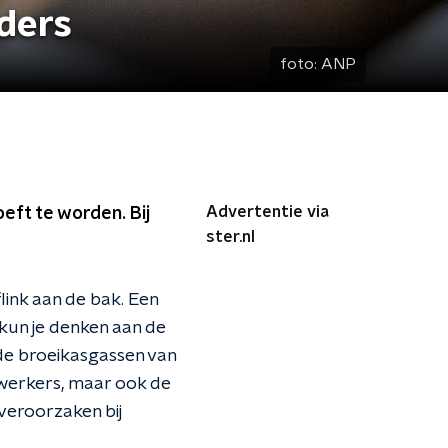
nders
foto:
ANP
Advertentie via
eft te worden. Bij
ster.nl
link aan de bak. Een
kun je denken aan de
de broeikasgassen van
werkers, maar ook de
veroorzaken bij