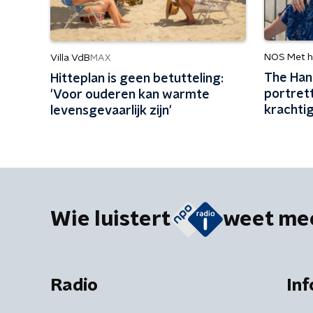
NOS Met h
Villa VdB
MAX
The Han
Hitteplan is geen betutteling:
portret
'Voor ouderen kan warmte
krachti
levensgevaarlijk zijn'
elkaar z
Wie luistert
weet me
Radio
Inf