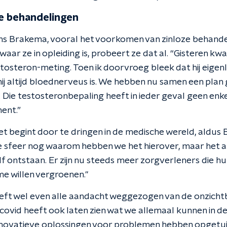
e behandelingen
gens Brakema, vooral het voorkomen van zinloze behandel
 waar ze in opleiding is, probeert ze dat al. “Gisteren k
stosteron-meting. Toen ik doorvroeg bleek dat hij eigenl
hij altijd bloednerveus is. We hebben nu samen een plan
Die testosteronbepaling heeft in ieder geval geen en
ent.”
t begint door te dringen in de medische wereld, aldus
e sfeer nog waarom hebben we het hierover, maar het af
 ontstaan. Er zijn nu steeds meer zorgverleners die hu
me willen vergroenen."
eeft wel even alle aandacht weggezogen van de onzicht
 covid heeft ook laten zien wat we allemaal kunnen in de
i innovatieve oplossingen voor problemen hebben opgetu