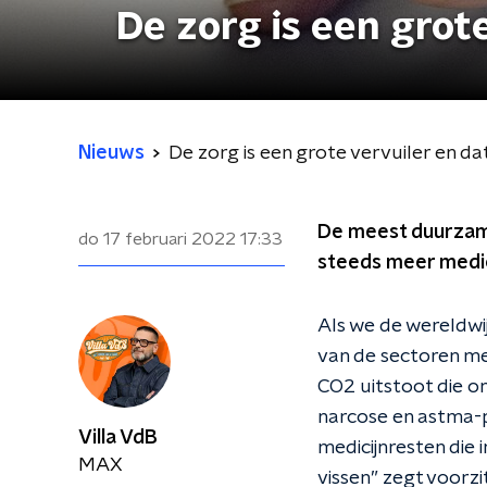
De zorg is een grot
Nieuws
De zorg is een grote vervuiler en d
De meest duurzame
do 17 februari 2022
17:33
steeds meer medic
Als we de wereldwi
van de sectoren me
CO2 uitstoot die o
narcose en astma-p
Villa VdB
medicijnresten die 
MAX
vissen” zegt voorzi