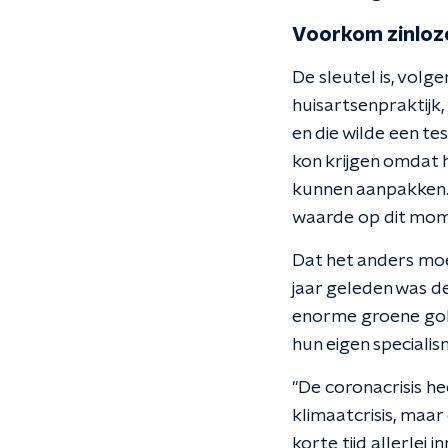
Voorkom zinloz
De sleutel is, vol
huisartsenpraktijk,
en die wilde een te
kon krijgen omdat 
kunnen aanpakken. 
waarde op dit mom
Dat het anders moe
jaar geleden was d
enorme groene golf
hun eigen specialis
"De coronacrisis h
klimaatcrisis, maar
korte tijd allerle