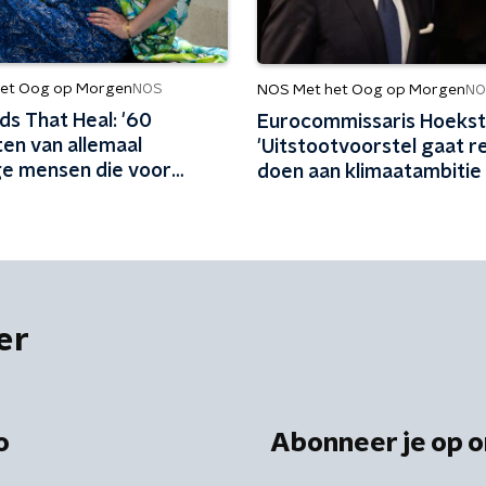
et Oog op Morgen
NOS
NOS Met het Oog op Morgen
NO
ds That Heal: '60
Eurocommissaris Hoekst
ten van allemaal
'Uitstootvoorstel gaat r
ge mensen die voor
doen aan klimaatambitie
orgen'
impuls geven aan bedrijf
er
o
Abonneer je op o