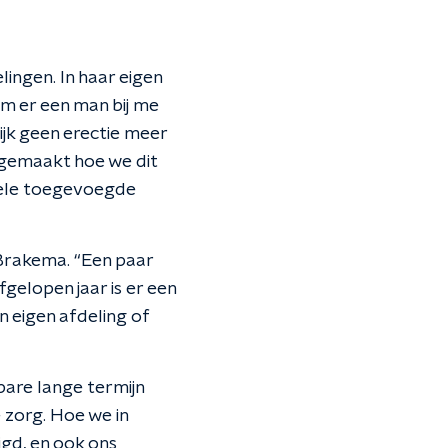
ingen. In haar eigen
wam er een man bij me
ijk geen erectie meer
 gemaakt hoe we dit
kele toegevoegde
 Brakema. “Een paar
gelopen jaar is er een
n eigen afdeling of
bare lange termijn
 zorg. Hoe we in
igd, en ook ons