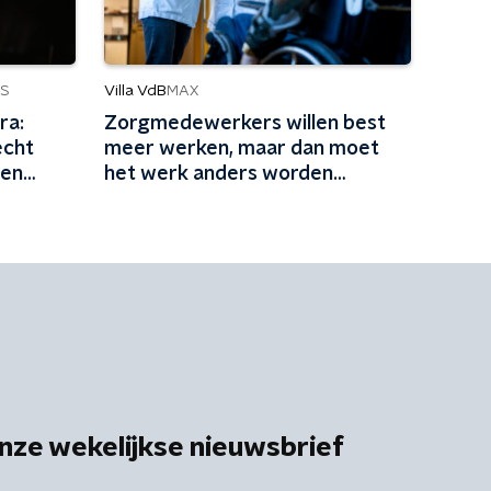
Villa VdB
S
MAX
ra:
Zorgmedewerkers willen best
echt
meer werken, maar dan moet
 en
het werk anders worden
sleven'
ingericht
nze wekelijkse nieuwsbrief