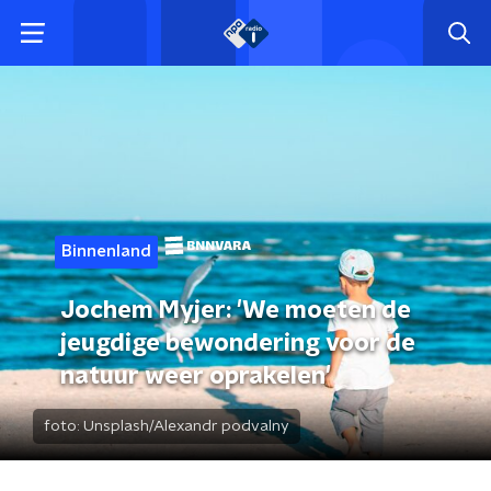
Binnenland
Jochem Myjer: 'We moeten de
jeugdige bewondering voor de
natuur weer oprakelen'
foto:
Unsplash/Alexandr podvalny