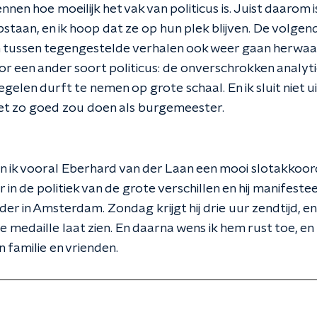
nen hoe moeilijk het vak van politicus is. Juist daarom 
staan, en ik hoop dat ze op hun plek blijven. De volgen
en tussen tegengestelde verhalen ook weer gaan herwa
r een ander soort politicus: de onverschrokken analyti
elen durft te nemen op grote schaal. En ik sluit niet ui
niet zo goed zou doen als burgemeester.
un ik vooral Eberhard van der Laan een mooi slotakkoord.
 in de politiek van de grote verschillen en hij manifeste
r in Amsterdam. Zondag krijgt hij drie uur zendtijd, en 
e medaille laat zien. En daarna wens ik hem rust toe, en
n familie en vrienden.