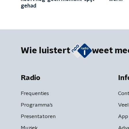
gehad
Wie luistert
weet me
Radio
Inf
Frequenties
Cont
Programma's
Veel
Presentatoren
App 
Muziek
Adv