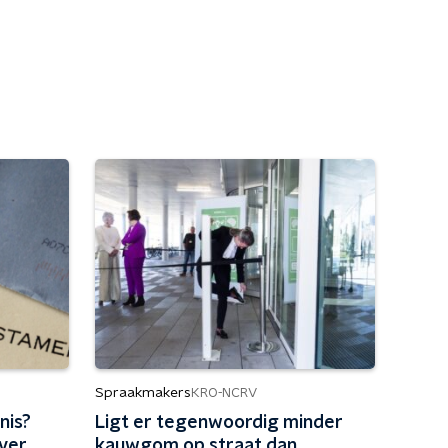
Spraakmakers
KRO-NCRV
nis?
Ligt er tegenwoordig minder
over
kauwgom op straat dan