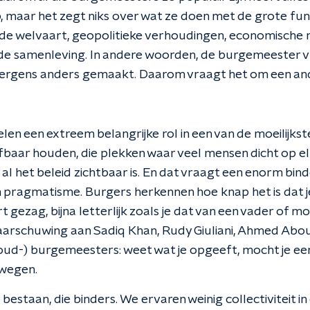
, maar het zegt niks over wat ze doen met de grote f
 de welvaart, geopolitieke verhoudingen, economische 
n de samenleving. In andere woorden, de burgemeester vu
 ergens anders gemaakt. Daarom vraagt het om een an
n een extreem belangrijke rol in een van de moeilijkste 
baar houden, die plekken waar veel mensen dicht op e
 al het beleid zichtbaar is. En dat vraagt een enorm b
h pragmatisme. Burgers herkennen hoe knap het is dat j
t gezag, bijna letterlijk zoals je dat van een vader of 
waarschuwing aan Sadiq Khan, Rudy Giuliani, Ahmed Abou
oud-) burgemeesters: weet wat je opgeeft, mocht je een
wegen.
e bestaan, die binders. We ervaren weinig collectiviteit in