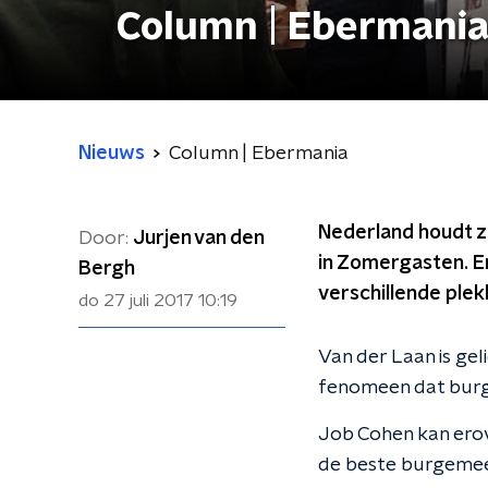
Column | Ebermani
Nieuws
Column | Ebermania
Nederland houdt zi
Door:
Jurjen van den
in Zomergasten. En
Bergh
verschillende ple
do 27 juli 2017
10:19
Van der Laan is gel
fenomeen dat burge
Job Cohen kan erov
de beste burgemees