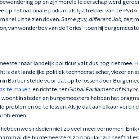
bewondering op en zijn morele leiderschap werd gero
 op het nationale podium als lijsttrekker van de PvdA,
 snel uit te zien doven.
Same guy, different Job,
zeg m
on, van wonderboy van de Tories -toen hij burgemeest
eester naar landelijk politicus valt dus nog niet mee. 
 is dat landelijke politiek technocratischer, viezer en st
min Barber stelde voor dat op te lossen door Burgeme
as te maken
, en richtte het
Global Parliament of Mayo
d woont in steden en burgemeesters hebben het pragm
problemen op te lossen. Als je dat aan elkaar verbindt
 problemen.
hebben we sindsdien niet zo veel meer vernomen. En ik 
waarom al die burgemeesters zo populair zijn heeft all