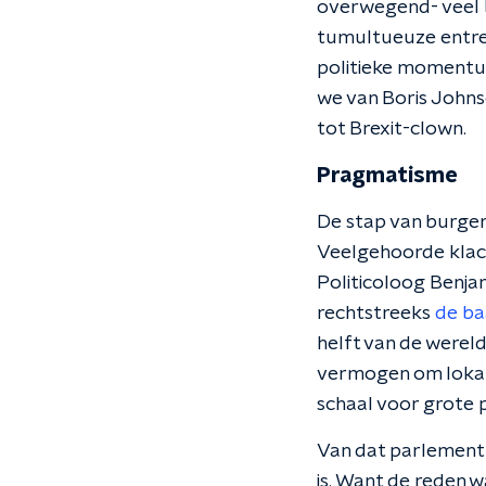
overwegend- veel 
tumultueuze entree
politieke momentum
we van Boris Johns
tot Brexit-clown.
Pragmatisme
De stap van burgem
Veelgehoorde klacht
Politicoloog Benja
rechtstreeks
de ba
helft van de werel
vermogen om lokale 
schaal voor grote
Van dat parlement 
is. Want de reden 