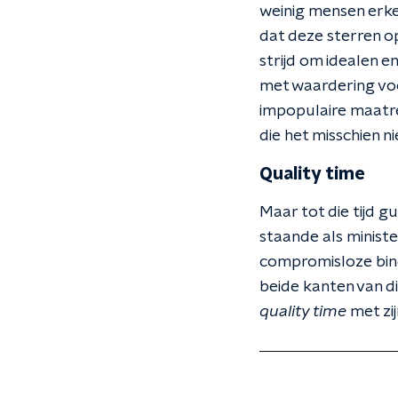
weinig mensen erken
dat deze sterren op
strijd om idealen 
met waardering voo
impopulaire maatreg
die het misschien 
Quality time
Maar tot die tijd g
staande als minister
compromisloze binde
beide kanten van di
quality time
met zij