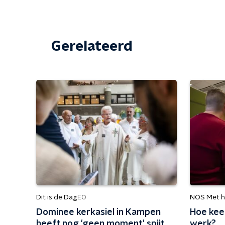
Gerelateerd
Dit is de Dag
NOS Met h
EO
Dominee kerkasiel in Kampen
Hoe keer
heeft nog 'geen moment' spijt
werk?