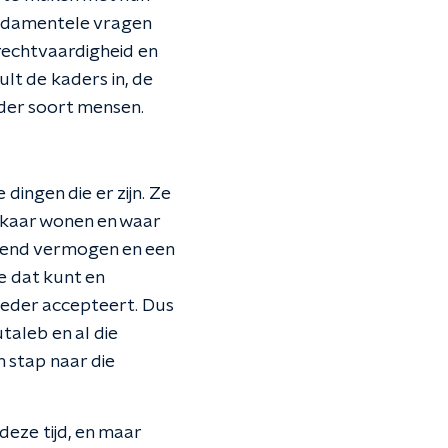
undamentele vragen
rechtvaardigheid en
lt de kaders in, de
der soort mensen.
dingen die er zijn. Ze
lkaar wonen en
waar
indend vermogen en een
e dat kunt en
moeder accepteert. Dus
taleb en al die
 stap naar die
 deze tijd, en maar