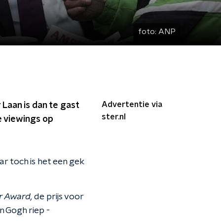
foto:
ANP
Advertentie via
Laan is dan te gast
ster.nl
e viewings op
ar toch is het een gek
r Award,
de prijs voor
 Gogh riep -