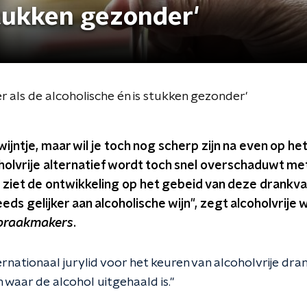
stukken gezonder'
r als de alcoholische én is stukken gezonder'
 wijntje, maar wil je toch nog scherp zijn na even op h
olvrije alternatief wordt toch snel overschaduwt me
ziet de ontwikkeling op het gebeid van deze drankvar
ds gelijker aan alcoholische wijn", zegt alcoholvrije 
praakmakers
.
nationaal jurylid voor het keuren van alcoholvrije drank
n waar de alcohol uitgehaald is."