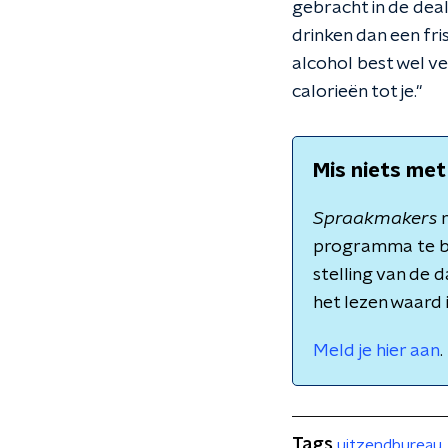
gebracht in de deal
drinken dan een fri
alcohol best wel ve
calorieën tot je."
Mis niets met
Spraakmakers
m
programma te b
stelling van de 
het lezen waard 
Meld je hier aan
.
Tags
uitzendbureau