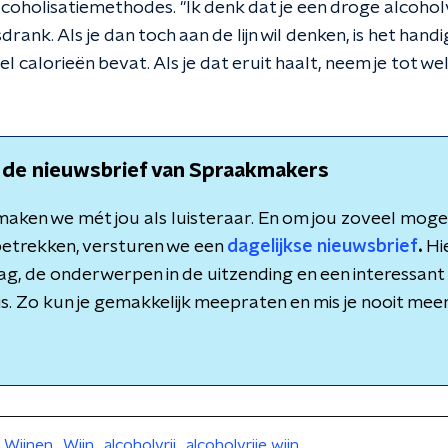
coholisatiemethodes. "Ik denk dat je een droge alcoholvr
sdrank. Als je dan toch aan de lijn wil denken, is het ha
el calorieën bevat. Als je dat eruit haalt, neem je tot w
 de nieuwsbrief van Spraakmakers
aken we mét jou als luisteraar. En om jou zoveel mogeli
etrekken, versturen we een
dagelijkse nieuwsbrief
.
Hie
dag, de onderwerpen in de uitzending en een interessant 
is. Zo kun je gemakkelijk meepraten en mis je nooit meer 
Wijnen
Wijn
alcoholvrij
alcoholvrije wijn