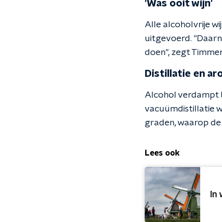
'Was ooit wijn'
Alle alcoholvrije w
uitgevoerd. "Daarn
doen", zegt Timmer
Distillatie en a
Alcohol verdampt b
vacuümdistillatie 
graden, waarop de 
Lees ook
In