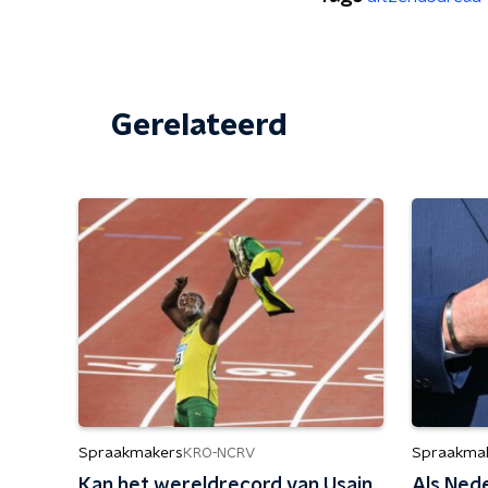
Gerelateerd
Spraakmakers
Spraakma
KRO-NCRV
Kan het wereldrecord van Usain
Als Ned