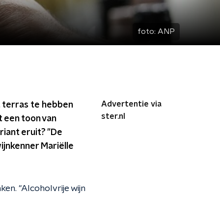
foto:
ANP
Advertentie via
et terras te hebben
ster.nl
t een toon van
iant eruit? "De
wijnkenner Mariëlle
en. "Alcoholvrije wijn