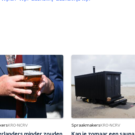
kers
Spraakmakers
KRO-NCRV
KRO-NCRV
erlanders minder zouden
Kan je zomaar een sauna