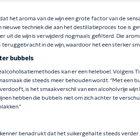
t het aroma van de wijn een grote factor van de sensat
nieuwe techniek die aan het destillatieproces toe is ge
er uit de wijn is verwijderd nogmaals gefilterd. Die arom
teruggebracht in de wijn, waardoor het een sterker smaa
ter bubbels
ealcoholisatiemethodes kan er een heleboel. Volgens 
nasmaak die steeds meer behouden wordt. "Met een bub
erdooft, is het smaakverschil van een alcoholvrije wijn 
jnen hebben die bubbels niet om zich achter te verschui
plakken."
jnkenner benadrukt dat het suikergehalte steeds verde