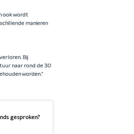
jn ook wordt
rschillende manieren
erloren. Bij
atuur naar rond de 30
behouden worden."
lands gesproken?