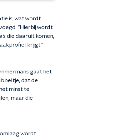
ie is, wat wordt
voegd. "Hierbij wordt
a's die daaruit komen,
kprofiel krijgt."
Timmermans gaat het
beltje, dat de
het minst te
len, maar die
r omlaag wordt