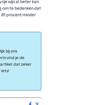
ije wijn al beter kan
ndig om te bedenken dat
el 81 procent minder
jk bij ons
rin vind je de
artikel dat zeker
iets!