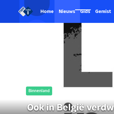
Home
Nieuws
Gids
Gemist
Binnenland
Ook in België verd