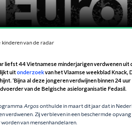
 kinderen van de radar
ar liefst 44 Vietnamese minderjarigen verdwenen uit 
ijkt uit
onderzoek
van het Vlaamse weekblad Knack, 
ijnt. 'Bijna al deze jongeren verdwijnen binnen 24 uur
voerder van de Belgische asielorganisatie Fedasil.
rogramma
Argos
onthulde in maart dit jaar dat in Nede
n verdwenen. Zij verbleven in een beschermde opvang 
fer worden van mensenhandelaren.