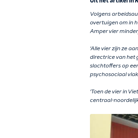
Uit het artikel in
Volgens arbeidsaud
overtuigen om in h
Amper vier minderj
'Alle vier zijn ze 
directrice van het
slachtoffers op een
psychosociaal vlak
'Toen de vier in V
centraal-noordelij