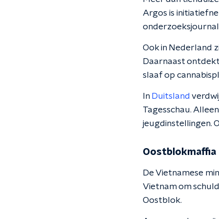
Argos is initiatief
onderzoeksjournali
Ook in Nederland zi
Daarnaast ontdekt
slaaf op cannabisp
In
Duitsland
verdwi
Tagesschau. Alleen 
jeugdinstellingen.
Oostblokmaffia
De Vietnamese minde
Vietnam om schulden
Oostblok.