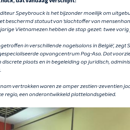
Knack
, dat vandaag verschijnt:
iteur Speybrouck is het bijzonder moeilijk om uitgeb
et beschermd statuut van 'slachtoffer van mensenhand
arige Vietnamezen hebben de stap gezet: twee vorig ja
aangetroffen in verschillende nagelsalons in België', zeg
 gespecialiseerde opvangcentrum Pag-Asa. Dat voorzie
 discrete plaats en in begeleiding op juridisch, adminis
.
ietnam vertrokken waren ze amper zestien-zeventien jaa
ke regio, een onderontwikkeld plattelandsgebied.