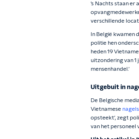
's Nachts staan er
opvangmedewerkers
verschillende locati
In België kwamen d
politie hen ondersc
heden 19 Vietname
uitzondering van 1
mensenhandel.'
Uitgebuit in nag
De Belgische media 
Vietnamese
nagels
opsteekt', zegt p
van het personeel v