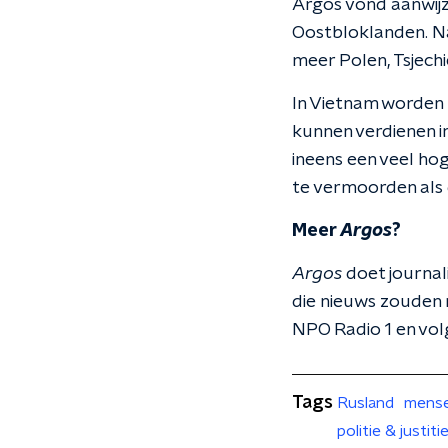
Argos vond aanwij
Oostbloklanden. N
meer Polen, Tsjechi
In Vietnam worden 
kunnen verdienen i
ineens een veel ho
te vermoorden als 
Meer
Argos
?
Argos
doet journal
die nieuws zouden 
NPO Radio 1 en vo
Tags
Rusland
mense
politie & justiti