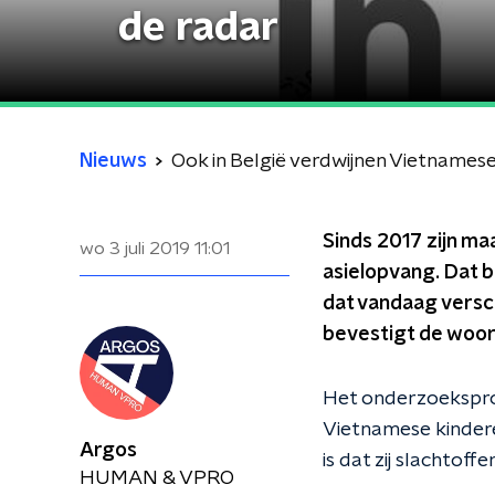
de radar
Nieuws
Ook in België verdwijnen Vietnamese
Sinds 2017 zijn ma
wo 3 juli 2019
11:01
asielopvang. Dat bl
dat vandaag versch
bevestigt de woord
Het onderzoeksp
Vietnamese kindere
Argos
is dat zij slachtof
HUMAN & VPRO