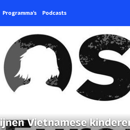
Programma's
Podcasts
wijnen Vietnamese kindere