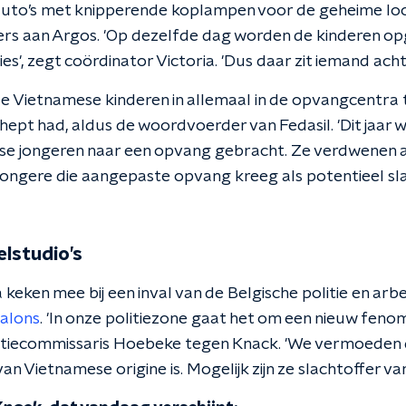
 auto’s met knipperende koplampen voor de geheime loca
 aan Argos. 'Op dezelfde dag worden de kinderen op
es', zegt coördinator Victoria. 'Dus daar zit iemand acht
e Vietnamese kinderen in allemaal in de opvangcentra 
hept had, aldus de woordvoerder van Fedasil. 'Dit jaar 
se jongeren naar een opvang gebracht. Ze verdwenen a
 jongere die aangepaste opvang kreeg als potentieel sl
elstudio’s
keken mee bij een inval van de Belgische politie en arbe
alons
. 'In onze politiezone gaat het om een nieuw fen
olitiecommissaris Hoebeke tegen Knack. 'We vermoeden
an Vietnamese origine is. Mogelijk zijn ze slachtoffer v