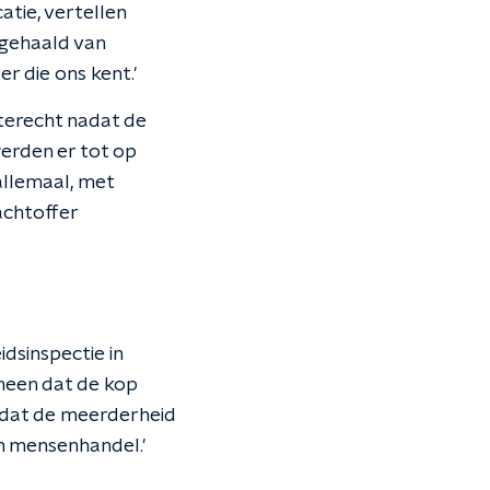
tie, vertellen
gehaald van
er die ons kent.'
terecht nadat de
werden er tot op
llemaal, met
achtoffer
idsinspectie in
omeen dat de kop
 dat de meerderheid
an mensenhandel.'