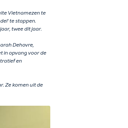
uite Vietnamezen te
el' te stappen.
ar, twee dit jaar.
t Sarah Dehovre,
t in opvang voor de
tratief en
r. Ze komen uit de