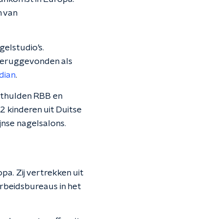
m van
gelstudio’s.
teruggevonden als
dian
.
nthulden RBB en
72 kinderen uit Duitse
jnse nagelsalons.
a. Zij vertrekken uit
arbeidsbureaus in het