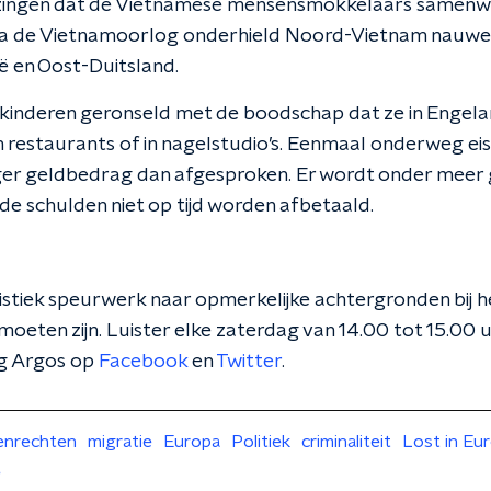
zingen dat de Vietnamese mensensmokkelaars samenwe
a de Vietnamoorlog onderhield Noord-Vietnam nauwe
ë en Oost-Duitsland.
kinderen geronseld met de boodschap dat ze in Engela
n restaurants of in nagelstudio’s. Eenmaal onderweg e
ger geldbedrag dan afgesproken. Er wordt onder meer 
de schulden niet op tijd worden afbetaald.
istiek speurwerk naar opmerkelijke achtergronden bij h
moeten zijn. Luister elke zaterdag van 14.00 tot 15.00 
lg Argos op
Facebook
en
Twitter
.
nrechten
migratie
Europa
Politiek
criminaliteit
Lost in Eu
e