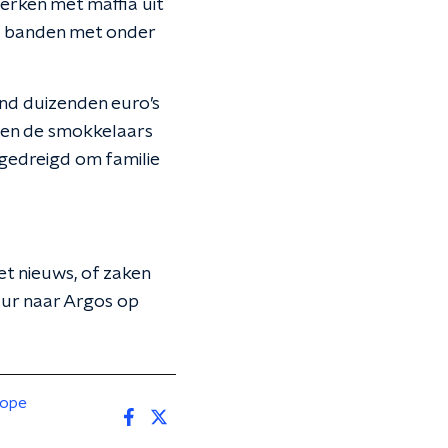
rken met maffia uit
 banden met onder
nd duizenden euro’s
isen de smokkelaars
gedreigd om familie
et nieuws, of zaken
uur naar Argos op
rope