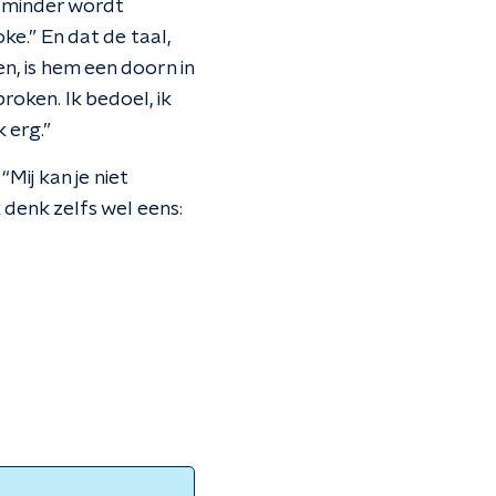
s minder wordt
e.” En dat de taal,
, is hem een doorn in
roken. Ik bedoel, ik
 erg.”
ij kan je niet
k denk zelfs wel eens: