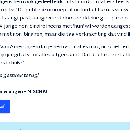
lgens hem ook gedeeltelijk ontstaan doordat er steed
p tv. “De publieke omroep zit ook in het harnas van wok
dt aangepast, aangevoerd door een kleine groep mensen
4-jarige non-binaire ineens met ‘hun’ wil worden aangesp
met non-binairen, maar die taalverkrachting dat vind ik
an Amerongen dat je hem voor alles mag uitschelden. “M
mijn jeugd al voor alles uitgemaakt. Dat doet me niets. I
rs in huis?”
le gesprek terug!
Amerongen
-
MISCHA!
 af