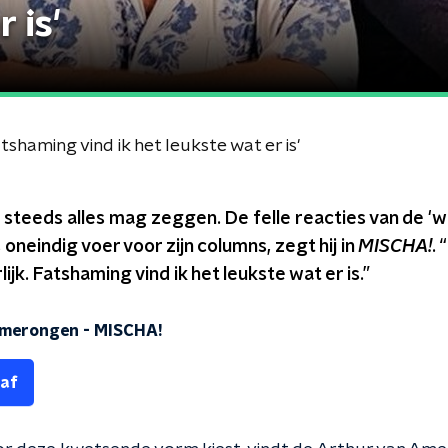
 is'
shaming vind ik het leukste wat er is'
og steeds alles mag zeggen. De felle reacties van de 'w
 oneindig voer voor zijn columns, zegt hij in
MISCHA!
. 
lijk. Fatshaming vind ik het leukste wat er is.”
Amerongen
-
MISCHA!
 af