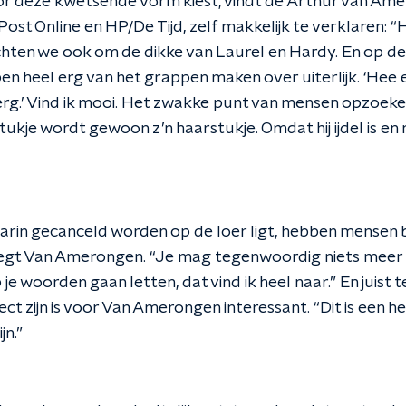
oor deze kwetsende vorm kiest, vindt de Arthur van Am
Post Online en HP/De Tijd, zelf makkelijk te verklaren: “H
hten we ook om de dikke van Laurel en Hardy. En op d
 ben heel erg van het grappen maken over uiterlijk. ‘Hee
g.’ Vind ik mooi. Het zwakke punt van mensen opzoeken, 
kje wordt gewoon z’n haarstukje. Omdat hij ijdel is en 
 waarin gecanceld worden op de loer ligt, hebben mense
egt Van Amerongen. “Je mag tegenwoordig niets meer
 je woorden gaan letten, dat vind ik heel naar.” En juist
ct zijn is voor Van Amerongen interessant. “Dit is een he
jn.”