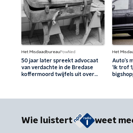
Het Misdaadbureau
Het Misda
PowNed
50 jaar later spreekt advocaat
Auto’s 
van verdachte in de Bredase
'Ik trof 
koffermoord twijfels uit over
bigshop
vrijspraak
Wie luistert
weet me