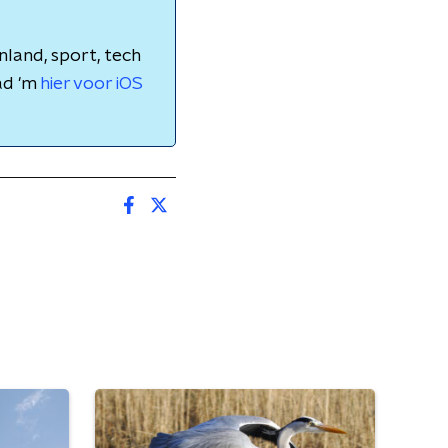
nland, sport, tech
ad 'm
hier voor iOS