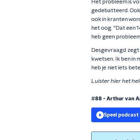
Het probleem is vo
gedebatteerd. Ook o
ook in kranten wor
het oog. “Dat een 1
heb geen probleem 
Desgevraagd zegt V
kwetsen. Ik ben in 
heb je niet iets bete
Luister hier het he
#88 - Arthur van 
Speel podcast