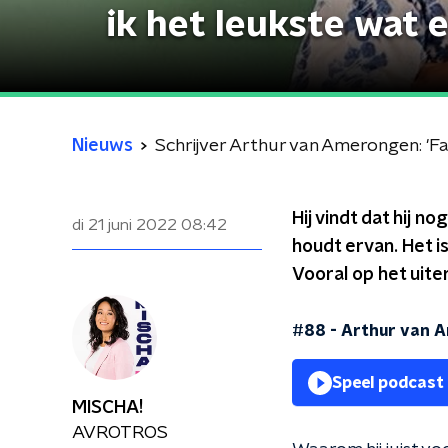
ik het leukste wat er
Nieuws
Schrijver Arthur van Amerongen: 'Fat
Hij vindt dat hij n
di 21 juni 2022
08:42
houdt ervan. Het is
Vooral op het uiter
#88 - Arthur van 
Speel podcast
MISCHA!
AVROTROS