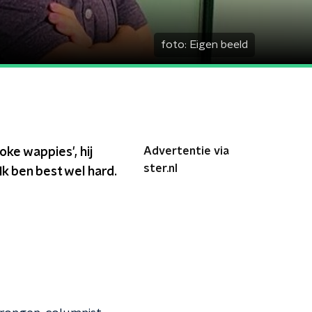
foto:
Eigen beeld
Advertentie via
oke wappies', hij
ster.nl
“Ik ben best wel hard.