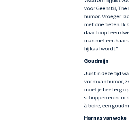
Waarom hij juist v
voor Geenstijl, The 
humor. Vroeger lac
met drie tieten. Ik
daar loopt een dwer
man met een haarstu
hij kaal wordt.”
Goudmijn
Juist in deze tijd
vorm van humor, z
moet je heel erg op
schoppen en incorre
à boire, een goudmi
Harnas van woke