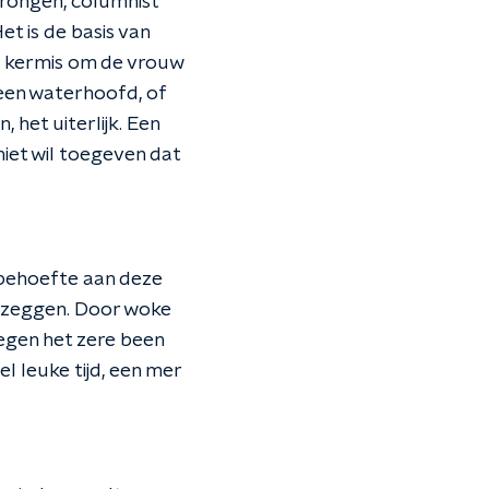
erongen, columnist
et is de basis van
e kermis om de vrouw
 een waterhoofd, of
het uiterlijk. Een
niet wil toegeven dat
n behoefte aan deze
 zeggen. Door woke
 tegen het zere been
el leuke tijd, een mer