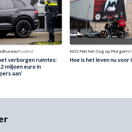
adbureau
NOS Met het Oog op Morgen
PowNed
NO
met verborgen ruimtes:
Hoe is het leven nu voor 
1,2 miljoen euro in
pers aan'
er