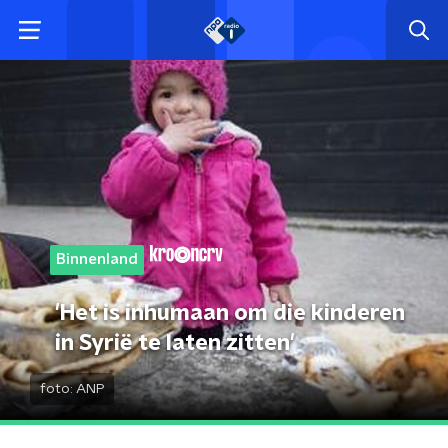
Binnenland
'Het is inhumaan om die kinderen
in Syrië te laten zitten'
foto:
ANP