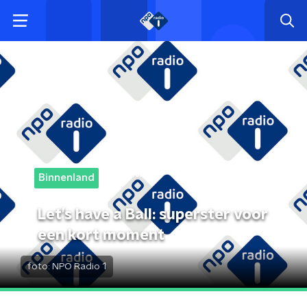
Binnenland
Let’s have a Ball: superster voor
een kort moment
foto:
NPO Radio 1