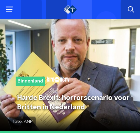
Binnenland
Harde Brexit: horrorscenario voor
Britten in Nederland
foto:
ANP