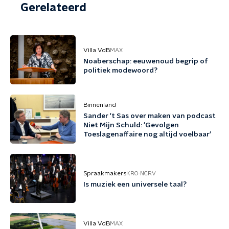
Gerelateerd
Villa VdB
MAX
Noaberschap: eeuwenoud begrip of
politiek modewoord?
Binnenland
Sander 't Sas over maken van podcast
Niet Mijn Schuld: 'Gevolgen
Toeslagenaffaire nog altijd voelbaar'
Spraakmakers
KRO-NCRV
Is muziek een universele taal?
Villa VdB
MAX