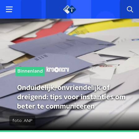
Binnenland
Onduidelijk, onvriendelijk of
dreigend: tips voor instanties om
beter te communiceren
foto:
ANP