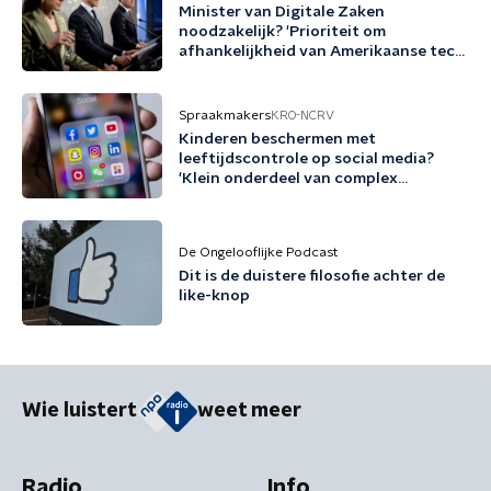
Minister van Digitale Zaken
noodzakelijk? 'Prioriteit om
afhankelijkheid van Amerikaanse tech
terug te dringen'
Spraakmakers
KRO-NCRV
Kinderen beschermen met
leeftijdscontrole op social media?
'Klein onderdeel van complex
probleem'
De Ongelooflijke Podcast
Dit is de duistere filosofie achter de
like-knop
Wie luistert
weet meer
Radio
Info