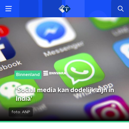
Binnenland
'Social media kan dodelijk zijn in
India'
foto:
ANP