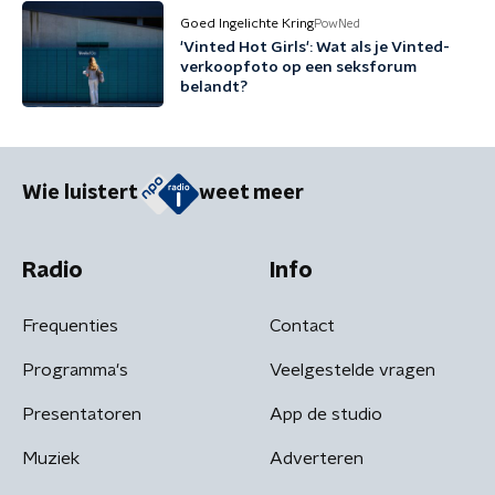
Goed Ingelichte Kring
PowNed
'Vinted Hot Girls': Wat als je Vinted-
verkoopfoto op een seksforum
belandt?
Wie luistert
weet meer
Radio
Info
Frequenties
Contact
Programma's
Veelgestelde vragen
Presentatoren
App de studio
Muziek
Adverteren