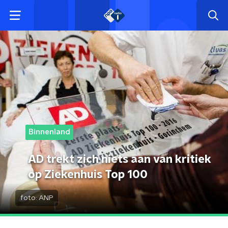
Binnenland
AD trekt zich niets aan van kritiek
op Ziekenhuis Top 100
foto:
ANP