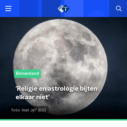
Binnenland
'Religie en astrologie bijten
elkaar niet'
foto:
Wat Jij!? (EO)