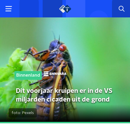
Binnenland
Dit voorjaar kruipen er in de VS
miljarden cicaden uit de grond
foto:
Pexels