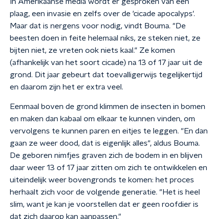
In Amerikaanse media wordt er gesproken van een
plaag, een invasie en zelfs over de 'cicade apocalyps'.
Maar dat is nergens voor nodig, vindt Bouma. "De
beesten doen in feite helemaal niks, ze steken niet, ze
bijten niet, ze vreten ook niets kaal." Ze komen
(afhankelijk van het soort cicade) na 13 of 17 jaar uit de
grond. Dit jaar gebeurt dat toevalligerwijs tegelijkertijd
en daarom zijn het er extra veel.
Eenmaal boven de grond klimmen de insecten in bomen
en maken dan kabaal om elkaar te kunnen vinden, om
vervolgens te kunnen paren en eitjes te leggen. "En dan
gaan ze weer dood, dat is eigenlijk alles", aldus Bouma.
De geboren nimfjes graven zich de bodem in en blijven
daar weer 13 of 17 jaar zitten om zich te ontwikkelen en
uiteindelijk weer bovengronds te komen: het proces
herhaalt zich voor de volgende generatie. "Het is heel
slim, want je kan je voorstellen dat er geen roofdier is
dat zich daarop kan aanpassen."