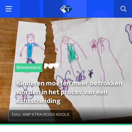
Binnenland
Kinderen moeten meer betrokken
worden in het proces van een
echtscheiding
foto:
ANP XTRA ROOS KOOLE