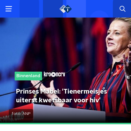
Binnenland
Prinses Mabel: 'Tienermeisjes
uiterst kwetsbaar voor hiv'
foto:
ANP