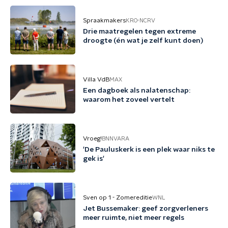
Spraakmakers
KRO-NCRV
Drie maatregelen tegen extreme
droogte (én wat je zelf kunt doen)
Villa VdB
MAX
Een dagboek als nalatenschap:
waarom het zoveel vertelt
Vroeg!
BNNVARA
'De Pauluskerk is een plek waar niks te
gek is'
Sven op 1 - Zomereditie
WNL
Jet Bussemaker: geef zorgverleners
meer ruimte, niet meer regels