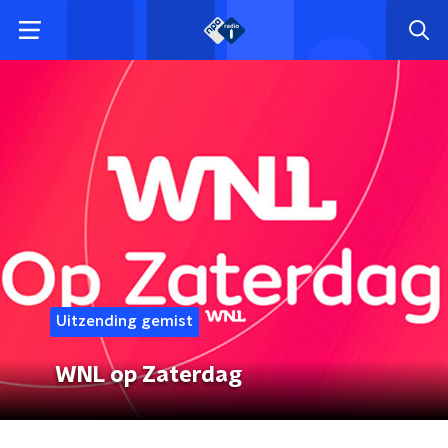
Uitzending gemist
WNL op Zaterdag