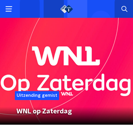
Uitzending gemist
WNL op Zaterdag