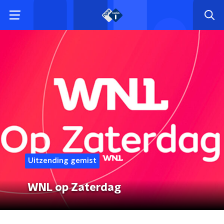
Uitzending gemist
WNL op Zaterdag