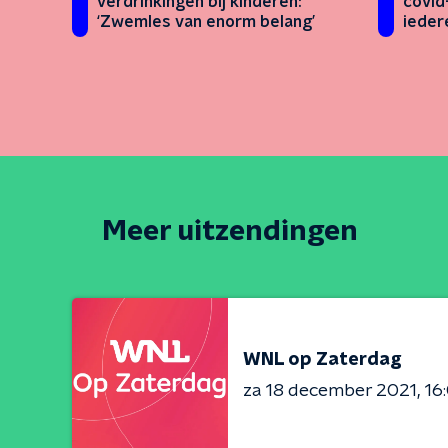
verdrinkingen bij kinderen:
covid
‘Zwemles van enorm belang’
ieder
Meer uitzendingen
WNL op Zaterdag
za 18 december 2021
16