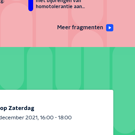
ig:
met bijbrengen van
homotolerantie aan
nieuwkomers’
Meer fragmenten
op Zaterdag
 december 2021
16:00 - 18:00