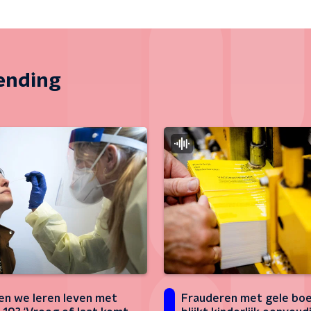
zending
n we leren leven met
Frauderen met gele boe