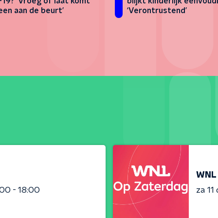
-19? ‘Vroeg of laat komt
blijkt kinderlijk eenvoud
een aan de beurt’
‘Verontrustend’
WNL 
:00 - 18:00
za 11