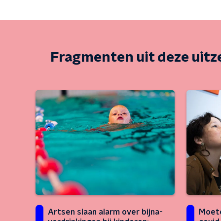
Fragmenten uit deze uit
Artsen slaan alarm over bijna-
Moete