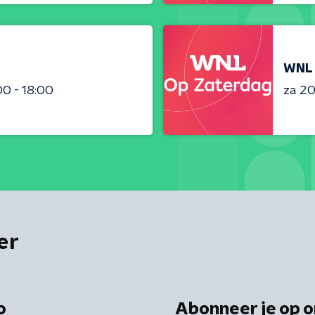
WNL 
00 - 18:00
za 2
er
o
Abonneer je op o